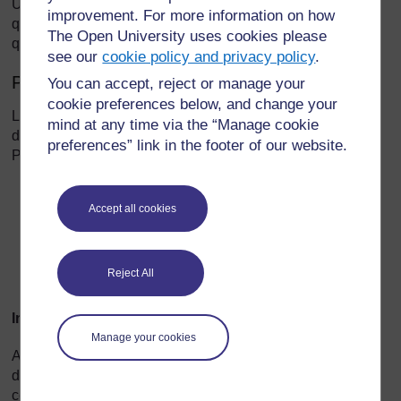
Une leçon réussie montrera que vous pouvez évaluer ce
improvement. For more information on how
que vos élèves ont réalisé et que vous et eux savez ce
The Open University uses cookies please
qu’ils devront faire ensuite.
see our
cookie policy and privacy policy
.
Préparer les leçons
You can accept, reject or manage your
cookie preferences below, and change your
La préparation des leçons se concentre sur ce que vous
mind at any time via the “Manage cookie
devez faire pour obtenir les résultats d’apprentissage.
preferences” link in the footer of our website.
Pensez à préparer vos leçons en trois parties. Les voici :
Introduction
Accept all cookies
Corps de la leçon
Contrôle de l’assimilation (souvent appelé « session
plénière ») durant lequel vous et vos élèves feront le
Reject All
point sur ce qui a été appris.
Introduction
Manage your cookies
Au début d’une leçon, expliquez vos objectifs
d’apprentissage de manière à ce que vos élèves
comprennent et sachent exactement ce que vous attendez