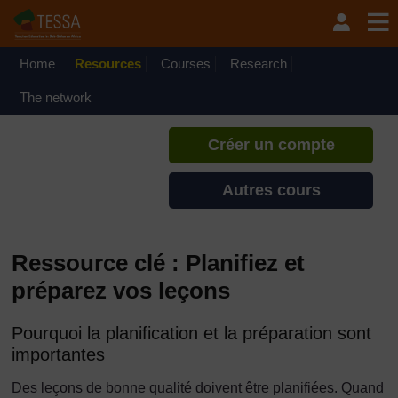
Passer au contenu principal
TESSA - Gabon
Si vous créez un compte, vous
pouvez établir un profil
Home
Resources
Courses
Research
d'apprentissage personnel sur ce
site.
The network
Créer un compte
Autres cours
Ressource clé : Planifiez et
préparez vos leçons
Pourquoi la planification et la préparation sont
importantes
Des leçons de bonne qualité doivent être planifiées. Quand