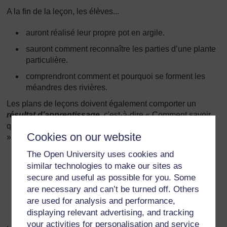
A la fin de la leçon, les élèves...
auront réalisé leur propre pot en argile.
sauront comment reconnaître les parties d’une plante
particulière.
comprendront comment et pourquoi se forment les
méandres des rivières.
Les plans de leçons doivent également comporter un
résultat d’apprentissage
, c'est-à-dire « Comment savoir
que les élèves ont atteint les objectifs que je leur ai fixés ?
Cookies on our website
» Par exemple :
The Open University uses cookies and
Les pots sont-ils terminés ?
similar technologies to make our sites as
De quelles manières pourrai-je juger ce qu’ils savent
secure and useful as possible for you. Some
à propos de la plante ?
are necessary and can’t be turned off. Others
are used for analysis and performance,
Comment vais-je mesurer leur compréhension à
displaying relevant advertising, and tracking
propos des méandres ?
your activities for personalisation and service