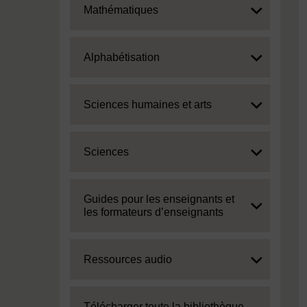
Expand
Mathématiques
Expand
Alphabétisation
Expand
Sciences humaines et arts
Expand
Sciences
Expand
Guides pour les enseignants et
les formateurs d’enseignants
Expand
Ressources audio
Expand
Télécharger toute la bibliothèque