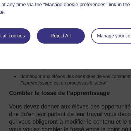
 at any time via the “Manage cookie preferences” link in the 
Remémorez-vous les enseignants qui ont nui à 
te.
votre enthousiasme, et n’imitez pas leur comp
parlez aux élèves de ce qu’ils apprennent effe
trouvent vos commentaires évaluatifs à la fois u
 all cookies
Reject All
Manage your co
devez :
identifier les points forts des élèves et leur suggérer
être clair quant aux points faibles et être positif sur l
élèves comprennent et qu’ils reçoivent vos conseils d
demander aux élèves des exemples de vos commentaire
l’apprentissage
est un processus bilatéral.
Combler le fossé de l’apprentissage
Vous devez donner aux élèves des opportunités 
dire qu’en leur parlant de leur travail vous déc
qui vous obligeront à modifier le contenu et le
vous voulez combler le fossé entre le point où 