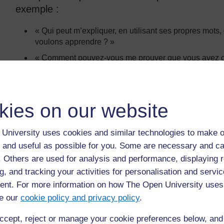
exemple :
« Qui peut m’expliquer, en utilisant ses propres mots
voulons apprendre ? »
« Comment pouvez-vous me prouver que vous avez com
« Donc, qu’est-ce que nous allons faire aujourd’hui ?
Leurs réponses vous permettront de savoir s’il
apprendre avant de commencer. Donnez-leur le 
kies on our website
signification de vos résultats d’apprentissage.
University uses cookies and similar technologies to make o
Ils savent où ils se trouvent actuellement 
 and useful as possible for you. Some are necessary and ca
f. Others are used for analysis and performance, displaying 
Pour aider les élèves à s’améliorer, vous et eu
g, and tracking your activities for personalisation and servic
leurs connaissances. Votre rôle est d’être sens
nt. For more information on how The Open University uses
votre enquête sur l’état actuel de connaissan
e our
cookie policy and privacy policy
.
et comportements indélicats peuvent nuire à la
motivation et à leur enthousiasme.
ccept, reject or manage your cookie preferences below, an