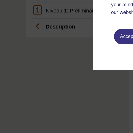
your mind
1
Niveau 1: Préliminaire
our websi
Description
Accept