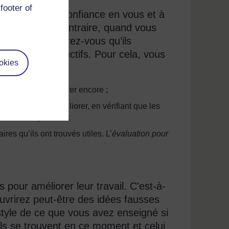
footer of
votre propre confiance en vous et à
ortement. Au contraire, quand vous
ctivement, assurez-vous qu’ils
tiles et constructifs. Pour cela, vous
okies
 comment les améliorer encore ;
a manière de les améliorer, en vérifiant que les
e manière positive ;
s qu’ils ont trouvés utiles. L’
évaluation pour
pour améliorer leur travail. C'est-à-
ouvrirez peut-être des idées fausses
 style de ce que vous avez enseigné si
ils se trouvent en ce moment et celui