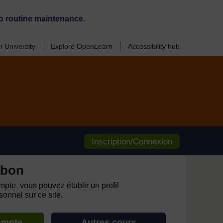
o routine maintenance.
 University
Explore OpenLearn
Accessibility hub
Inscription/Connexion
abon
pte, vous pouvez établir un profil
onnel sur ce site.
ompte
Autres cours