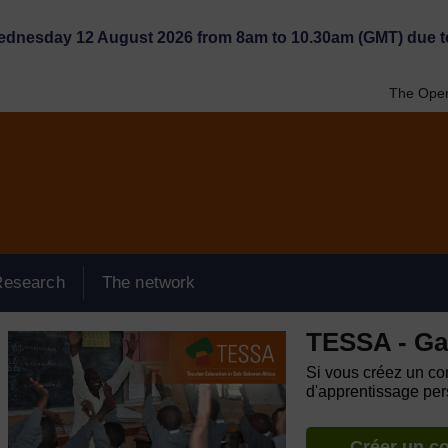
Wednesday 12 August 2026 from 8am to 10.30am (GMT) due t
The Open
Research
The network
TESSA - G
Si vous créez un com
d'apprentissage pers
Créer un c