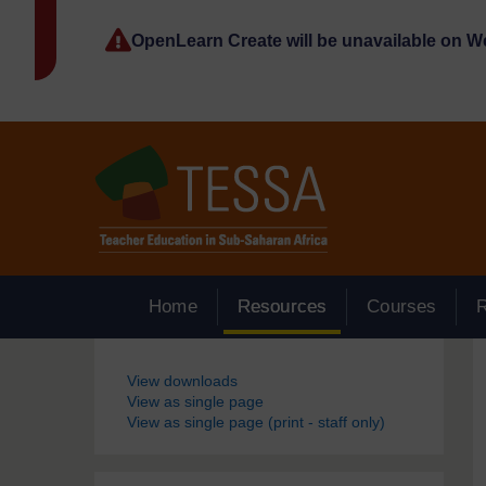
Passer au contenu principal
OpenLearn Create will be unavailable on 
Home
Resources
Courses
Blocs
View downloads
View as single page
View as single page (print - staff only)