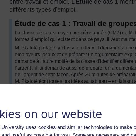
entre travail et emploi. L’
Étude de cas 1
montr
différents types d’emploi.
Étude de cas 1 : Travail de groupe
La classe de cours moyen première année (CM2) de M. Kp
formes d'emploi qui existent dans ce pays. Il veut maint
M. Pkaloté partage la classe en deux. Il demande à une mo
employeurs locaux et de préparer un argumentaire expliq
demande à l’autre moitié de la classe d’identifier diffé
l’argent ; il lui demande aussi de préparer un argumenta
de l'argent de cette façon. Après 20 minutes de préparat
M. Pkaloté écrit toutes les idées au tableau – en faisant a
Ressource 1 : Façons de gagner de l’argent
– pour voi
se rend compte que, dans certains cas, le travail est le 
classique, payé ou non payé.
Lors de la leçon suivante, la classe prend part à un dé
kies on our website
présenter son argumentaire. Finalement, les élèves voten
classique ou un travail moins classique.
University uses cookies and similar technologies to make o
Même après le vote, les élèves continuent à discuter de c
 and useful as possible for you. Some are necessary and ca