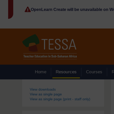
Passer au contenu principal
OpenLearn Create will be unavailable on 
Home
Resources
Courses
Blocs
View downloads
View as single page
View as single page (print - staff only)