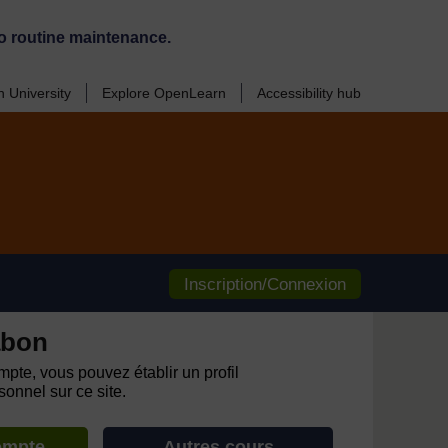
o routine maintenance.
 University
Explore OpenLearn
Accessibility hub
Inscription/Connexion
abon
pte, vous pouvez établir un profil
onnel sur ce site.
ompte
Autres cours