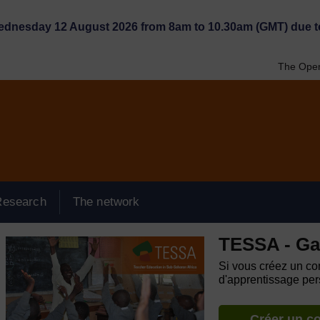
Wednesday 12 August 2026 from 8am to 10.30am (GMT) due t
The Open
Research
The network
TESSA - G
Si vous créez un com
d'apprentissage pers
Créer un c