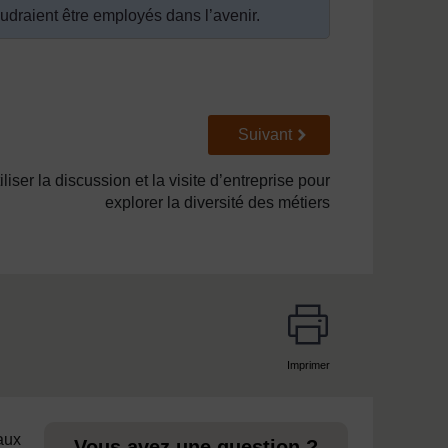
draient être employés dans l’avenir.
Suivant
Suivant
iliser la discussion et la visite d’entreprise pour
explorer la diversité des métiers
Imprimer
page
 aux
Vous avez une question ?