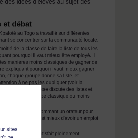
e des idées d’élèves au sujet des
s et débat
aloté au Togo a travaillé sur différentes
enant se concentrer sur la communauté locale.
itié de la classe de faire la liste de tous les
uant pourquoi il vaut mieux être employé. Il
rentes manières moins classiques de gagner de
ire expliquant pourquoi il vaut mieux gagner
ion, chaque groupe donne sa liste, et
ttention à ne pas les dupliquer (voir la
r leur liste). La classe discute des listes et
même qu’il soit de type classique ou moins
bat, chaque groupe nommant un orateur pour
t pour savoir si c’est mieux d'avoir un emploi
ur sites
es idées, ce qui satisfait pleinement
n’t be