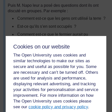
Puis M. Napo leur a posé des questions dont ils ont
discuté en groupes. Par exemple :
Comment est-ce que les gens ont utilisé la terre ?
Est-ce qu’ils s’en sont occupés ?
Comment est-ce que le fermier aurait pu
s’occuper de sa terre ?
Cookies on our website
Qui faisait le travail ?
The Open University uses cookies and
Est-ce que la terre était productive ? Si oui,
similar technologies to make our sites as
pourquoi ? Si non, pourquoi pas ?
secure and useful as possible for you. Some
Comment peut-on améliorer la façon dont on
are necessary and can’t be turned off. Others
s’occupe de la terre ?
are used for analysis and performance,
D'autres questions se trouvent dans la
Ressource 4 :
displaying relevant advertising, and tracking
Questions concernant l’utilisation de la terre
.
your activities for personalisation and service
improvement. For more information on how
Avec la classe entière, ils ont réfléchi à toutes ces
The Open University uses cookies please
questions et ont partagé des idées.
see our
cookie policy and privacy policy
.
À la fin de la journée, M. Napo a demandé aux élèves