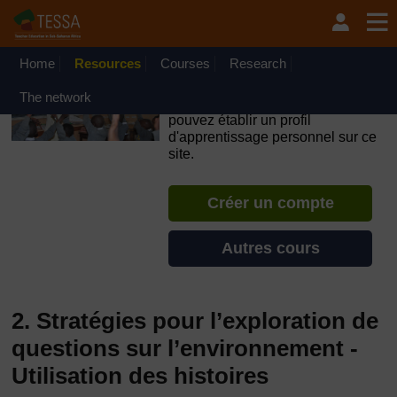
Passer au contenu principal
OpenLearn Create will be unavailable on Wednesday 12
August 2026 from 8am to 10.30am (GMT) due to routine
maintenance.
Home
Resources
Courses
Research
TESSA - Gabon
The network
Si vous créez un compte, vous
pouvez établir un profil
d'apprentissage personnel sur ce
site.
Créer un compte
Autres cours
2. Stratégies pour l’exploration de
questions sur l’environnement -
Utilisation des histoires