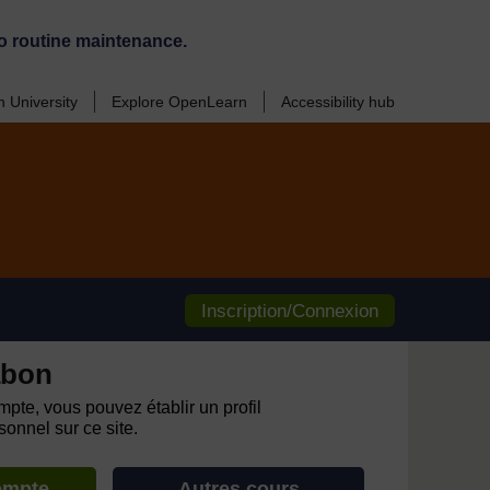
o routine maintenance.
 University
Explore OpenLearn
Accessibility hub
Inscription/Connexion
abon
pte, vous pouvez établir un profil
onnel sur ce site.
ompte
Autres cours