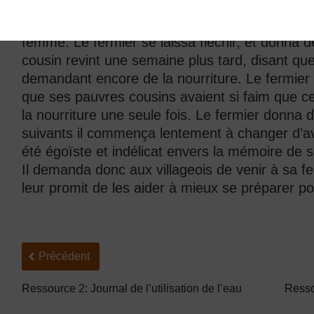
Le fermier lui expliqua ce qu’il pourrait faire la
qu’il était trop faible pour faire cela, sauf s’il l
femme. Le fermier se laissa fléchir, et donna d
cousin revint une semaine plus tard, disant qu
demandant encore de la nourriture. Le fermier a
que ses pauvres cousins avaient si faim que ce
la nourriture une seule fois. Le fermier donna d
suivants il commença lentement à changer d’avis
été égoïste et indélicat envers la mémoire de 
Il demanda donc aux villageois de venir à sa fer
leur promit de les aider à mieux se préparer po
Précédent
Précédent
Ressource 2: Journal de l’utilisation de l’eau
Resso