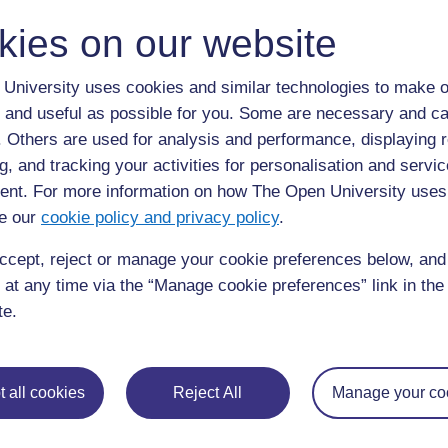
supplier, mais il ne changeait pas d’avis. Il avai
bâches pour récupérer l’eau de pluie et la stock
kies on our website
récupérés, ce qui faisait que malgré la séchere
poussaient aussi bien que d’habitude.
University uses cookies and similar technologies to make o
 and useful as possible for you. Some are necessary and ca
Comme le temps devenait de plus en plus chaud
f. Others are used for analysis and performance, displaying 
ont commencé à périr et de nombreuses perso
g, and tracking your activities for personalisation and servic
encore de persuader son mari d’aider les villa
nt. For more information on how The Open University uses
persuader leur père, mais rien n'y fit – il ne voul
e our
cookie policy and privacy policy
.
travaillé dur, que c'était à lui et que les autr
ccept, reject or manage your cookie preferences below, an
Cependant, un jour, un homme très maigre et en
 at any time via the “Manage cookie preferences” link in the 
demanda à manger pour sa femme malade. Le fer
te.
femme l'arrêta et lui dit : « Tu ne reconnais d
choqué de voir à quel point son cousin avait l’a
qu’il avait essayé de conserver de l’eau, mais i
 all cookies
Reject All
Manage your co
péri.