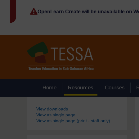
Passer au contenu principal
OpenLearn Create will be unavailable on 
Home
Resources
Courses
Blocs
View downloads
View as single page
View as single page (print - staff only)