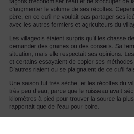
façons d’économiser l’eau et de s’occuper de la 
d’augmenter le volume de ses récoltes. Cepend
père, en ce qu’il ne voulait pas partager ses idé
avec les autres fermiers et agriculteurs du villa
Les villageois étaient surpris qu’il les chasse de
demander des graines ou des conseils. Sa femm
situation, mais elle respectait ses opinions. Les 
et certains essayaient de copier ses méthode
D’autres riaient ou se plaignaient de ce qu’il fais
Une saison fut très sèche, et les récoltes du vi
très peu d’eau, parce que le ruisseau avait séché 
kilomètres à pied pour trouver la source la plus
rapportait que de l’eau pour boire.
Le fermier égoïste, cependant, avait beaucoup d
pas les villageois qui venaient lui demander de