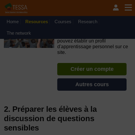
Passer au contenu principal
OpenLearn Create will be unavailable on Wednesday 12
August 2026 from 8am to 10.30am (GMT) due to routine
maintenance.
Home
Resources
Courses
Research
TESSA - Gabon
The network
Si vous créez un compte, vous
pouvez établir un profil
d'apprentissage personnel sur ce
site.
Créer un compte
Autres cours
2. Préparer les élèves à la
discussion de questions
sensibles