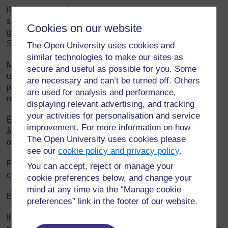
Répliquez aux déclarations qui critiquent ou renforcent les
stéréotypes (par exemple, sous-entendre que certains
Cookies on our website
groupes ethniques sont responsables de l’épidémie de
SIDA) en discutant des implications de ces déclarations.
The Open University uses cookies and
similar technologies to make our sites as
Montrez de l’assurance lorsque vous vous trouvez dans
secure and useful as possible for you. Some
une situation délicate : par exemple, dites « Ce sujet n’est
are necessary and can’t be turned off. Others
pas opportun dans ce cours. Si vous voulez en discuter,
are used for analysis and performance,
nous pourrons le faire après les cours. »
displaying relevant advertising, and tracking
your activities for personalisation and service
Évitez de critiquer ouvertement les réponses – de manière
improvement. For more information on how
à ce que les élèves soient encouragés à exprimer leurs
The Open University uses cookies please
opinions ouvertement et honnêtement.
see our
cookie policy and privacy policy
.
Présentez les deux côtés des questions sujettes à
You can accept, reject or manage your
controverse.
cookie preferences below, and change your
mind at any time via the “Manage cookie
Évitez de porter des jugements sur ce qui est dit.
preferences” link in the footer of our website.
Il peut être préférable de séparer filles et garçons en