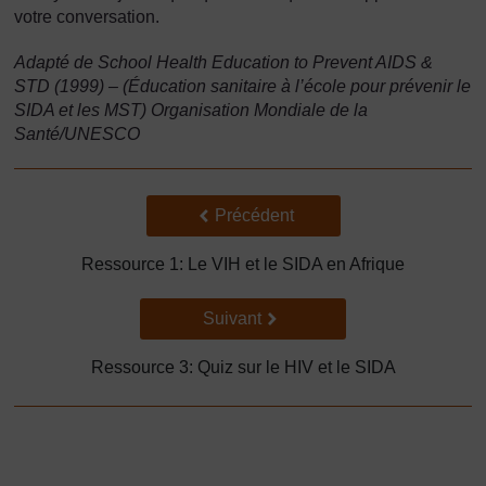
votre conversation.
Adapté de School Health Education to Prevent AIDS &
STD (1999) – (Éducation sanitaire à l’école pour prévenir le
SIDA et les MST) Organisation Mondiale de la
Santé/UNESCO
Précédent
Précédent
Ressource 1: Le VIH et le SIDA en Afrique
Suivant
Suivant
Ressource 3: Quiz sur le HIV et le SIDA