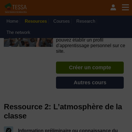
Passer au contenu principal
OpenLearn Create will be unavailable on Wednesday 12
August 2026 from 8am to 10.30am (GMT) due to routine
maintenance.
Home
Resources
Courses
Research
TESSA - Gabon
The network
Si vous créez un compte, vous
pouvez établir un profil
d'apprentissage personnel sur ce
site.
Créer un compte
Autres cours
Ressource 2: L’atmosphère de la
classe
Information préliminaire ou connaissance du