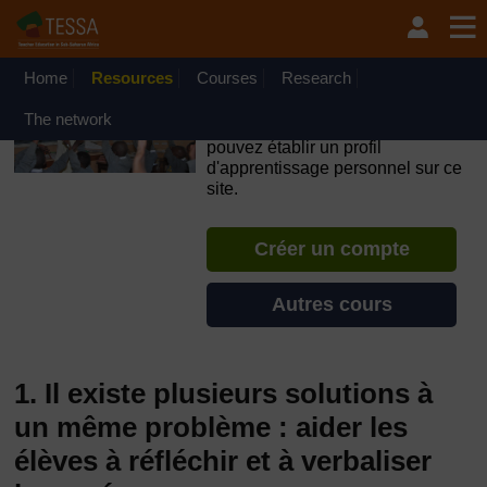
Passer au contenu principal
OpenLearn Create will be unavailable on Wednesday 12
August 2026 from 8am to 10.30am (GMT) due to routine
maintenance.
Home
Resources
Courses
Research
TESSA - Gabon
The network
Si vous créez un compte, vous
pouvez établir un profil
d'apprentissage personnel sur ce
site.
Créer un compte
Autres cours
1. Il existe plusieurs solutions à
un même problème : aider les
élèves à réfléchir et à verbaliser