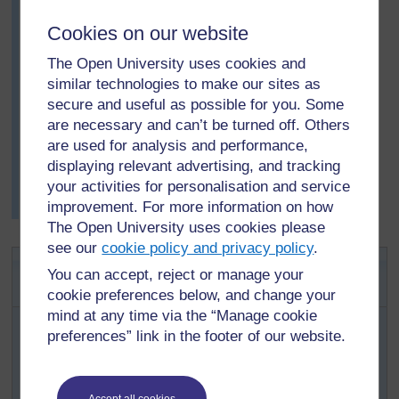
Elle demande ensuite aux élèves de répondre aux
Cookies on our website
questions en utilisant la méthode de leur choix. Elle
The Open University uses cookies and
donne aux élèves dix minutes pour répondre aux
similar technologies to make our sites as
questions. Elle vérifie leurs réponses puis demande à
secure and useful as possible for you. Some
un ou deux d’entre eux d’expliquer comment ils sont
are necessary and can’t be turned off. Others
arrivés à chaque réponse.
are used for analysis and performance,
Nèmè répertorie ces méthodes pour trouver les
displaying relevant advertising, and tracking
réponses et note les méthodes les plus utilisées. Elle
your activities for personalisation and service
rappelle à ses élèves les différents chemins pour
improvement. For more information on how
rentrer de l’école.
The Open University uses cookies please
see our
cookie policy and privacy policy
.
Activité 1 : Aider les élèves à
You can accept, reject or manage your
réfléchir
cookie preferences below, and change your
mind at any time via the “Manage cookie
Essayez cette activité vous-même d’abord, de
preferences” link in the footer of our website.
préférence avec deux collègues ou plus. Essayez-la
ensuite avec vos élèves.
Demandez à vos élèves d’essayer de répondre
Accept all cookies