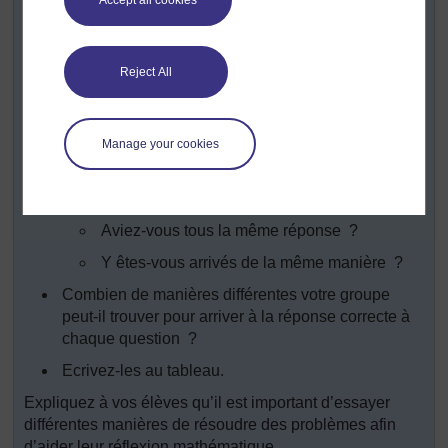
aux trois questions de Nèmè en travaillant
individuellement.
Répartissez la classe en groupes de quatre ou
Reject All
cinq élèves et demandez-leur d’expliquer
soigneusement chacun à leur tour entre eux
comment ils ont obtenu leurs réponses.
Manage your cookies
Demandez ensuite aux groupes de dresser une
liste des stratégies utilisées puis posez ces
questions :
Aviez-vous tous la même réponse ?
Y êtes-vous arrivés de la même manière ?
Combien de manières différentes votre groupe
peut-il trouver pour arriver à la réponse correcte à
chaque question ?
Ecrivez-les au tableau.
Expliquez à vos élèves qu’il est important d’essayer
différentes manières de résoudre des problèmes afin
d’aider leur réflexion mathématique.