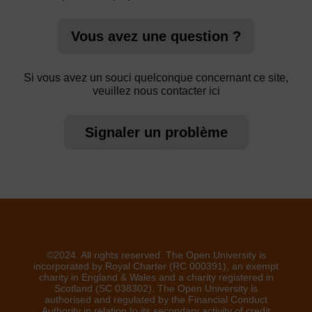
Vous avez une question ?
Si vous avez un souci quelconque concernant ce site,
veuillez nous contacter ici
Signaler un problème
©2024. All rights reserved. The Open University is
incorporated by Royal Charter (RC 000391), an exempt
charity in England & Wales and a charity registered in
Scotland (SC 038302). The Open University is
authorised and regulated by the Financial Conduct
Authority in relation to its secondary activity of credit