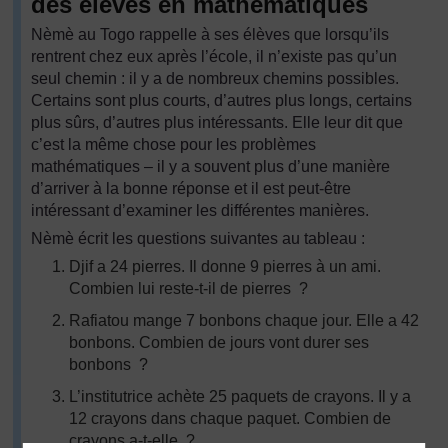
des élèves en mathématiques
Nèmè au Togo rappelle à ses élèves que lorsqu’ils
rentrent chez eux après l’école, il n’existe pas qu’un
seul chemin : il y a de nombreux chemins possibles.
Certains sont plus courts, d’autres plus longs, certains
plus sûrs, d’autres plus intéressants. Elle leur dit que
c’est la même chose pour les problèmes
mathématiques – il y a souvent plus d’une manière
d’arriver à la bonne réponse et il est peut-être
intéressant d’examiner les différentes manières.
Nèmè écrit les questions suivantes au tableau :
Djif a 24 pierres. Il donne 9 pierres à un ami.
Combien lui reste-t-il de pierres ?
Rafiatou mange 7 bonbons chaque jour. Elle a 42
bonbons. Combien de jours vont durer ses
bonbons ?
L’institutrice achète 25 paquets de crayons. Il y a
12 crayons dans chaque paquet. Combien de
crayons a-t-elle ?