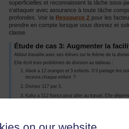
superficielles et reconnaissent la tâche sous-j
s’attaquer avec assurance à toute tâche compo
profondes. Voir la
Ressource 2
pour les facte
prendre en compte lorsque vous donnez et sol
classe.
Étude de cas 3: Augmenter la facili
Ablavi travaille avec ses élèves sur le thème de la divisi
Elle écrit trois problèmes de division au tableau :
Aboè a 12 oranges et 3 enfants. S’il partage les 
recevra chaque enfant ?
Divisez 117 par 3.
Kafui a 312 francs pour aller au travail. Elle dépense
lui reste pas assez d’argent pour le taxi. Combien de
elle n’a pas assez d’argent, combien d’argent de plus
Elle demande à ses élèves, en groupes de quatre, d’es
kies on our website
Dix minutes plus tard, Ablavi demande à ses élèves quels