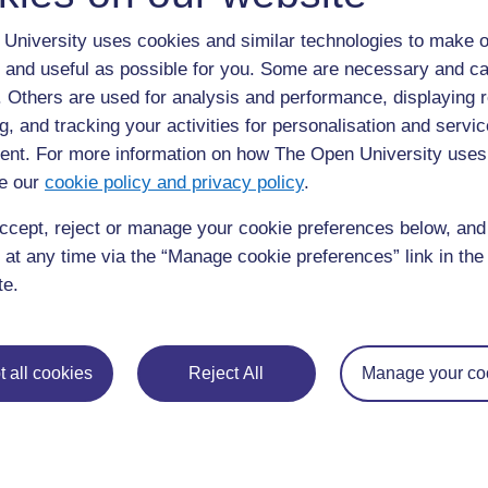
difficiles à résoudre. Ensemble, ils font deux listes au t
University uses cookies and similar technologies to make o
problèmes difficiles » et « les choses qui rendent les pro
 and useful as possible for you. Some are necessary and ca
Ablavi demande aux groupes de trouver combien de manièr
résoudre les problèmes. Elle annonce qu’elle récompense
f. Others are used for analysis and performance, displaying 
manières différentes en affichant un certificat « champi
g, and tracking your activities for personalisation and servic
classe.
nt. For more information on how The Open University uses
e our
cookie policy and privacy policy
.
Activité clé : Les élèves créent leu
ccept, reject or manage your cookie preferences below, an
Avec votre classe, faites une liste au tableau des « 
 at any time via the “Manage cookie preferences” link in the 
et des « choses qui rendent les problèmes faciles ».
te.
Demandez à vos élèves, en groupes, de créer trois q
facile, une question plus difficile et une question très 
Dix minutes plus tard, demandez aux groupes d’écha
 all cookies
Reject All
Manage your co
avec un autre groupe et de résoudre les questions q
Demandez aux groupes de vous présenter leurs conclu
étaient-elles vraiment bien plus difficiles que les qu
questions difficiles ou faciles ? Revenez sur les list