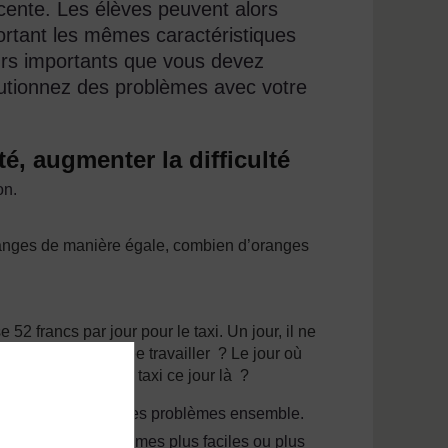
acente. Les élèves peuvent alors
rtant les mêmes caractéristiques
urs importants que vous devez
utionnez des problèmes avec votre
té, augmenter la difficulté
on.
oranges de manière égale, combien d’oranges
 52 francs par jour pour le taxi. Un jour, il ne
 jours est-elle allée travailler ? Le jour où
 lui faut-il pour le taxi ce jour là ?
sayer de résoudre ces problèmes ensemble.
 étaient les problèmes plus faciles ou plus