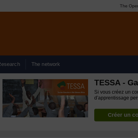
The Open
Research
The network
TESSA - G
Si vous créez un com
d'apprentissage pers
Créer un c