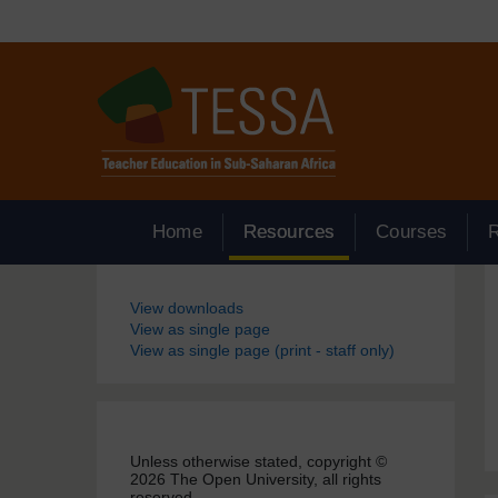
Passer au contenu principal
Home
Resources
Courses
Blocs
View downloads
View as single page
View as single page (print - staff only)
Unless otherwise stated, copyright ©
2026 The Open University, all rights
reserved.