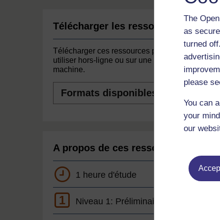
The Open 
Télécharger les ressources
as secure
turned of
Télécharger ces ressources pour les
advertisin
utiliser hors-ligne ou sur une autre
improveme
machine.
please se
Formats
disponibles
You can a
your mind
our websi
A propos de ces ressources
Accept
1 heure d'étude
1
Niveau 1: Préliminaire