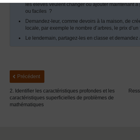
les élèves veulent changer ou ajouter maintenant à p
ou faciles ?
Demandez-leur, comme devoirs à la maison, de cré
locale, par exemple le nombre d’arbres, le prix d’un 
Le lendemain, partagez-les en classe et demandez 
Précédent
Précédent
2. Identifier les caractéristiques profondes et les
Resso
caractéristiques superficielles de problèmes de
mathématiques