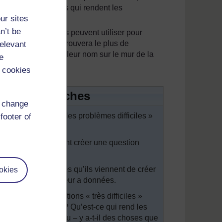
ableau – « les choses qui rendent les
ur sites
blèmes faciles ».
n’t be
es différentes ils peuvent utiliser pour
ra le groupe qui trouvera le plus de
relevant
ons en maths » avec leur nom sur le mur de la
e
 cookies
rs propres tâches
d change
choses qui rendent les problèmes difficiles »
footer of
uestions. Ils doivent créer une question
difficile.
nger les problèmes qu’ils viennent de créer
okies
ue l’autre groupe leur a données.
sions. Les questions « très difficiles »
estions « faciles » ? Qu’est-ce qui rend les
es écrites au tableau – y a-t-il des choses que