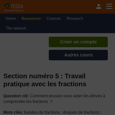
Passer au contenu principal
TESSA - Gabon
Si vous créez un compte, vous
pouvez établir un profil
Home
Resources
Courses
Research
d'apprentissage personnel sur ce
site.
The network
Créer un compte
Autres cours
Section numéro 5 : Travail
pratique avec les fractions
Question clé:
Comment pouvez-vous aider les élèves à
comprendre les fractions ?
Mots clés:
bandes de fractions ; disques de fractions ;