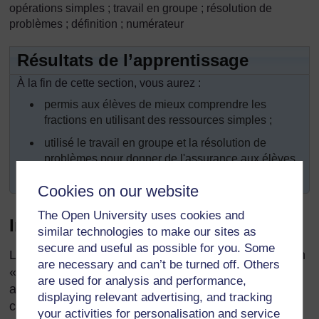
opérations simples ; travail en groupe ; résolution de
problèmes ; définition ; numérateur
Résultats de l’apprentissage
À la fin de cette section, vous aurez :
permis aux élèves de mieux comprendre les
fractions en utilisant des ressources simples ;
utilisé le travail en groupe et la résolution de
problèmes pour donner de l'assurance aux élèves
en ce qui concerne les fractions.
Cookies on our website
The Open University uses cookies and
Introduction
similar technologies to make our sites as
secure and useful as possible for you. Some
Le fait d’autoriser les élèves à diviser des choses en
are necessary and can’t be turned off. Others
« parties d’un tout » en utilisant des objets réels les
are used for analysis and performance,
aide à passer plus facilement à des idées abstraites
displaying relevant advertising, and tracking
comme les fractions, la division, les quotients et les
your activities for personalisation and service