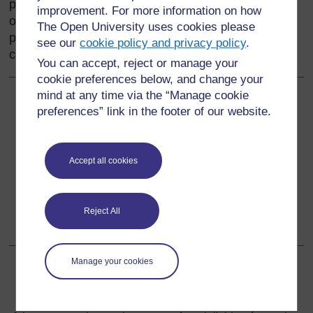
proportions. Cette section vous aide à utiliser des
improvement. For more information on how
objets physiques simples et des activités pratiques
The Open University uses cookies please
pour développer la compréhension de ces concepts
see our
cookie policy and privacy policy
.
chez vos élèves.
You can accept, reject or manage your
cookie preferences below, and change your
mind at any time via the “Manage cookie
Précédent
Précédent
preferences” link in the footer of our website.
Ressource 4 : Table de multiplication
Accept all cookies
Suivant
Suivant
1. Explorer les fractions simples en groupes, avec des
Reject All
ressources simples
Manage your cookies
Pour de plus amples informations, référez-vous à notre