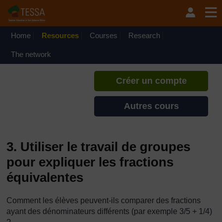
Passer au contenu principal
TESSA - Gabon
Si vous créez un compte, vous
pouvez établir un profil
Home
Resources
Courses
Research
d'apprentissage personnel sur ce
site.
The network
Créer un compte
Autres cours
3. Utiliser le travail de groupes
pour expliquer les fractions
équivalentes
Comment les élèves peuvent-ils comparer des fractions
ayant des dénominateurs différents (par exemple 3/5 + 1/4)