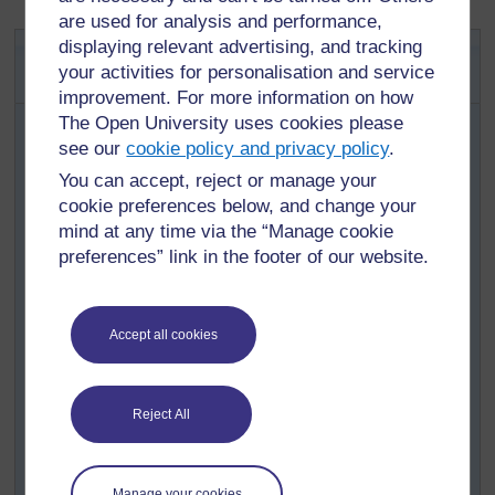
are used for analysis and performance,
Activité clé : Fractions
displaying relevant advertising, and tracking
your activities for personalisation and service
équivalentes
improvement. For more information on how
En utilisant des moitiés, des tiers et des quarts, écrivez
The Open University uses cookies please
cinq additions, par exemple
see our
cookie policy and privacy policy
.
(1/2 + 1/4)
You can accept, reject or manage your
cookie preferences below, and change your
(1/3 + 1/2)
mind at any time via the “Manage cookie
(3/4 + 2/3)
preferences” link in the footer of our website.
(2/4 + 1/3)
(2/3 + 1/4)
Accept all cookies
Montrez comment trouver le dénominateur commun de
la première addition. Demandez à des groupes de deux
élèves de calculer les autres dénominateurs communs.
Reject All
Montrez aux élèves comment convertir le numérateur
des deux premières additions ; demandez aux élèves de
faire les trois additions suivantes.
Manage your cookies