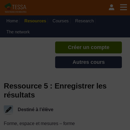
Passer au contenu principal
TESSA - Gabon
Si vous créez un compte, vous
pouvez établir un profil
Home
Resources
Courses
Research
d'apprentissage personnel sur ce
site.
The network
Créer un compte
Autres cours
Ressource 5 : Enregistrer les
résultats
Destiné à l’élève
Forme, espace et mesures – forme