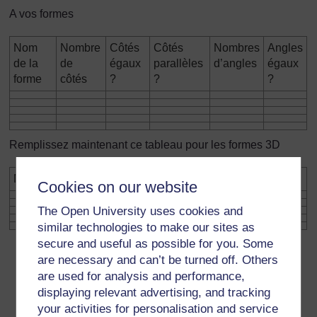
A vos formes
Nom
Nombre
Côtés
Côtés
Nombres
Angles
de la
de
égaux
parallèles
d’angles
égaux
forme
côtés
?
?
?
Remplissez maintenant ce tableau pour les formes 3D
Nom de la forme
Faces
Sommets
Bords
Cookies on our website
The Open University uses cookies and
similar technologies to make our sites as
secure and useful as possible for you. Some
are necessary and can’t be turned off. Others
are used for analysis and performance,
displaying relevant advertising, and tracking
your activities for personalisation and service