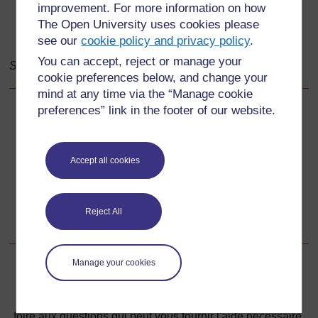
improvement. For more information on how
The Open University uses cookies please
see our
cookie policy and privacy policy
.
You can accept, reject or manage your
Source : bbc website
cookie preferences below, and change your
mind at any time via the “Manage cookie
preferences” link in the footer of our website.
Précédent
Précédent
Ressource 4 : Objets en 3D
Accept all cookies
Suivant
Suivant
Reject All
Section numéro 4 : Exploration de la symétrie
Manage your cookies
Pour de plus amples informations, référez-vous à notre
foire aux questions qui peut vous fournir l'aide nécessaire.