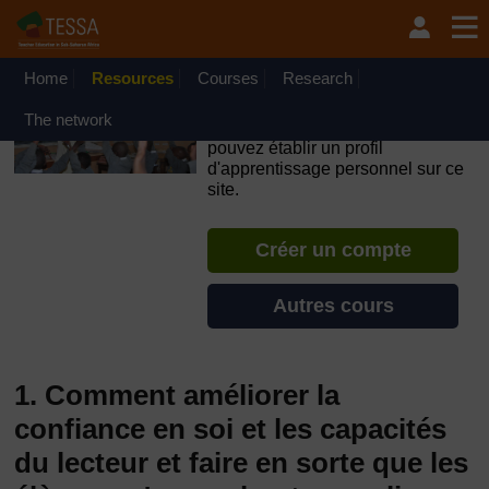
Passer au contenu principal
OpenLearn Create will be unavailable on Wednesday 12
August 2026 from 8am to 10.30am (GMT) due to routine
maintenance.
Home
Resources
Courses
Research
TESSA - Gabon
The network
Si vous créez un compte, vous
pouvez établir un profil
d'apprentissage personnel sur ce
site.
Créer un compte
Autres cours
1. Comment améliorer la
confiance en soi et les capacités
du lecteur et faire en sorte que les