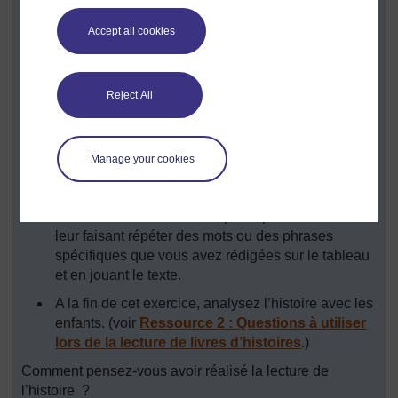
pendant que vous réalisez une activité de lecture
Accept all cookies
partagée avec un groupe de 25 à 30 élèves.
Rappelez toutes les connaissances d’arrière-plan
relatives à l’histoire avant de commencer la lecture
Reject All
du texte.
Pendant que vous lisez, montrez aux enfants les
illustrations et posez-leur des questions sur ces
Manage your cookies
dernières. Utilisez la voix et les gestes pour attirer
l’attention des élèves.
Demandez aux enfants de participer à lecture en
leur faisant répéter des mots ou des phrases
spécifiques que vous avez rédigées sur le tableau
et en jouant le texte.
A la fin de cet exercice, analysez l’histoire avec les
enfants. (voir
Ressource 2 : Questions à utiliser
lors de la lecture de livres d’histoires
.)
Comment pensez-vous avoir réalisé la lecture de
l’histoire ?