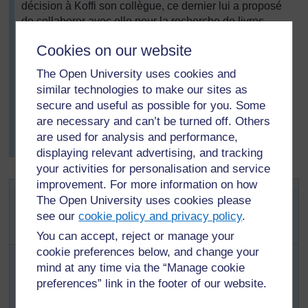
décision à Koffi son collègue, ce dernier lui a proposé
de collaborer avec elle pour la recherche de livres
d'histoires adéquats, de se lire l'un à l'autre les histoires
Cookies on our website
à haute voix et d’analyser des façons de faire participer
les enfants à la lecture. La mise en commun de cette
The Open University uses cookies and
préparation les a aidés à se sentir plus confiants en
similar technologies to make our sites as
classe (voir
Ressource 1 : préparation de la lecture
secure and useful as possible for you. Some
partagée).
are necessary and can’t be turned off. Others
La
Ressource clé : Utiliser les récits dans la classe
are used for analysis and performance,
donne davantage d’idées.
displaying relevant advertising, and tracking
[
Astuce : maintenez
your activities for personalisation and service
la touche Ctrl
enfoncée et
improvement. For more information on how
Activité 1 : Partager
cliquez sur un lien
The Open University uses cookies please
pour l’ouvrir dans
le plaisir de lire un
see our
cookie policy and privacy policy
.
un nouvel onglet
bon livre d’histoires
(
Masquer
You can accept, reject or manage your
l’astuce
)
cookie preferences below, and change your
Lisez la
Ressource 1 :
mind at any time via the “Manage cookie
Préparation de la lecture
]
partagée
et suivez les étapes suivantes :
preferences” link in the footer of our website.
Préparez du travail pour le reste de la classe