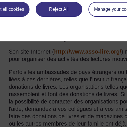
aider les écoles à obtenir des livres. Voici quel
 all cookies
Reject All
Manage your co
L’Association LIRE
(Lire pour s’Instruire, Ré
un groupe de professeurs togolais, et de volon
décembre 2008, pour renforcer les capacités d
lecture et les encourager à lire.
Son site Internet (
http://www.asso-lire.org/
) 
pour organiser des activités des lectures moti
Parfois les ambassades de pays étrangers ou l
liées à ces dernières, telles que l’Institut frança
donations de livres. Les organisations telles qu
rassemblent et font des donations de livres. S
la possibilité de contacter des organisations po
l'aide, demandez à vos collègues et à vos amis
faire des donations de livres et de magazines 
ou les autres membres de leur famille ont déjà 