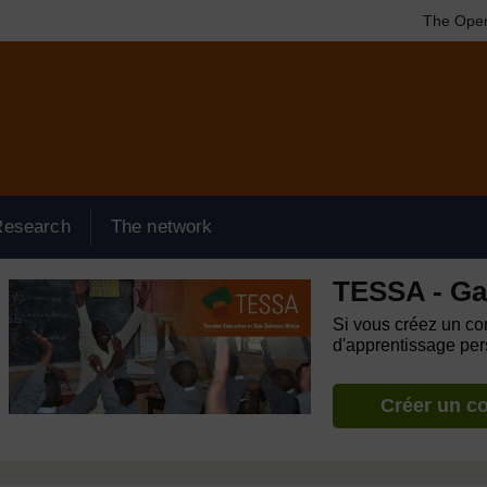
The Open
Research
The network
TESSA - G
Si vous créez un com
d'apprentissage pers
Créer un c