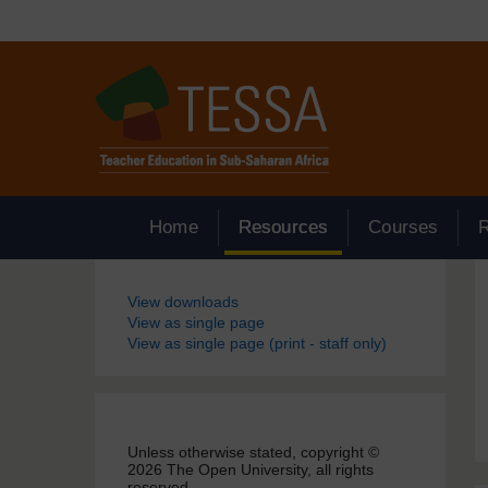
Passer au contenu principal
Home
Resources
Courses
Blocs
View downloads
View as single page
View as single page (print - staff only)
Unless otherwise stated, copyright ©
2026 The Open University, all rights
reserved.