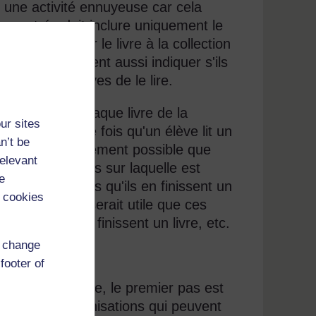
r une activité ennuyeuse car cela
que entrée doit inclure uniquement le
 désirez ajouter le livre à la collection
s enfants peuvent aussi indiquer s'ils
t aux autres élèves de le lire.
t le titre de chaque livre de la
ur sites
e papier. Chaque fois qu'un élève lit un
n’t be
taire. Il est également possible que
relevant
ivre d’exercices sur laquelle est
e
us, et chaque fois qu'ils en finissent un
 cookies
e l'auteur. Il serait utile que ces
uel rythme ils finissent un livre, etc.
d change
 LSS
footer of
ue pour la classe, le premier pas est
existe des organisations qui peuvent