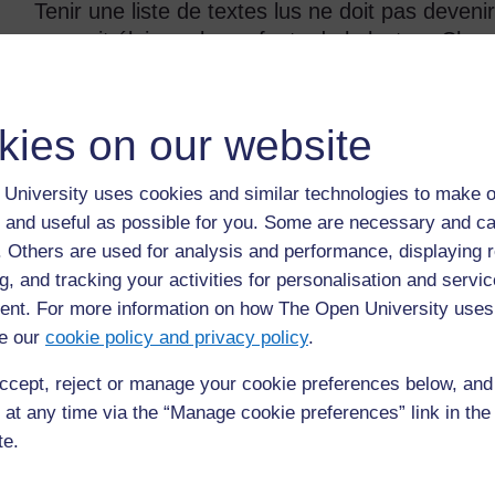
Tenir une liste de textes lus ne doit pas deveni
pourrait éloigner les enfants de la lecture.Cha
titre, l'auteur et éventuellement l'éditeur si vous
de la classe (si vous disposez d’un budget). Le
ont aimé le livre et pourquoi, et s'ils conseillen
kies on our website
Un registre peut aussi être organisé en indiquan
University uses cookies and similar technologies to make o
librairie sur la partie supérieure d'une feuille d
 and useful as possible for you. Some are necessary and ca
livre, il signe la liste et ajoute un bref commen
f. Others are used for analysis and performance, displaying 
chaque enfant dispose d'une page au dos d’un l
g, and tracking your activities for personalisation and servic
indiquée une liste de tous les livres qu'ils ont l
nt. For more information on how The Open University uses
ils font un commentaire près du titre et du nom d
e our
cookie policy and privacy policy
.
données soient datées afin de pouvoir savoir à q
ccept, reject or manage your cookie preferences below, an
Rassembler et afficher du matériel pour la
 at any time via the “Manage cookie preferences” link in the 
te.
Si vous avez l'intention de créer une bibliothèq
de rassembler des livres et des magazines. Il 