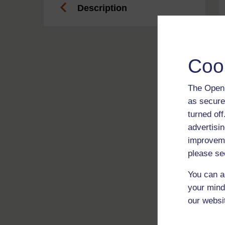
Description
Coo
The Open 
as secure
turned of
advertisin
improveme
please se
You can a
your mind
our websi