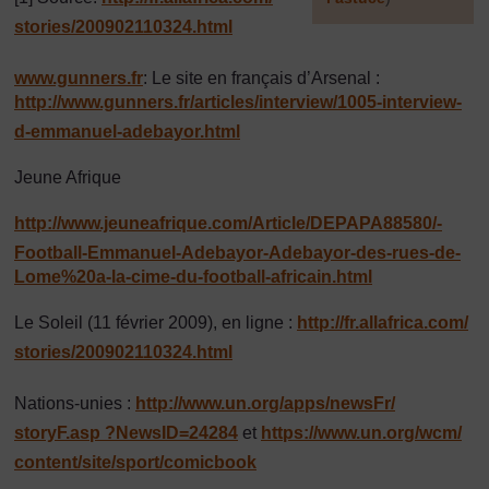
stories/
200902110324.html
]
www.gunners.fr
: Le site en français d’Arsenal :
http://www.gunners.fr/
articles/
interview/
1005-interview-
d-emmanuel-adebayor.html
Jeune Afrique
http://www.jeuneafrique.com/
Article/
DEPAPA88580/
-
Football-Emmanuel-Adebayor-Adebayor-des-rues-de-
Lome%20a-la-cime-du-football-africain.html
Le Soleil (11 février 2009), en ligne :
http://fr.allafrica.com/
stories/
200902110324.html
Nations-unies :
http://www.un.org/
apps/
newsFr/
storyF.asp ?NewsID=24284
et
https://www.un.org/
wcm/
content/
site/
sport/
comicbook