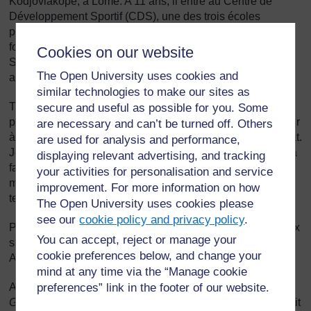
Kodjoviakope, à Lomé. A 11 ans, il entre au Centre de
Développement Sportif (CDS), une des trois écoles
professionnelles de football du Togo. Il fait ses débuts de
footballeur en junior au sein du club de son quartier, le
Cookies on our website
Sporting Club de Lomé à Nyékonakpoé et à 14 ans, il joue
The Open University uses cookies and
au foot pour l’équipe togolaise des moins de 15 ans.
similar technologies to make our sites as
Très tôt, il part en formation en France au FC Metz où il
secure and useful as possible for you. Some
passe deux saisons. De Francis De Taddeo, son entraîneur
are necessary and can’t be turned off. Others
à Metz, il dit: « Il a vu mon potentiel et il m'a offert un contrat.
are used for analysis and performance,
Je n'avais que 15 ans et c'était difficile pour moi mais il m'a
displaying relevant advertising, and tracking
fait comprendre qu'un jour, je deviendrai un grand joueur. Il
your activities for personalisation and service
m'a aussi donné le meilleur conseil: garder les pieds sur
improvement. For more information on how
terre et rester moi-même, ne pas prendre la grosse tête. »
The Open University uses cookies please
see our
cookie policy and privacy policy
.
Puis il joue pour l'AS Monaco pendant un peu plus de deux
You can accept, reject or manage your
saisons avant de partir rejoindre l’équipe d’Arsenal en
cookie preferences below, and change your
Angleterre en janvier 2006.
mind at any time via the “Manage cookie
Adebayor ne tarde pas à s'imposer au sein de l'effectif des
preferences” link in the footer of our website.
Gunners
où du joueur talentueux mais nonchalant qu'il était