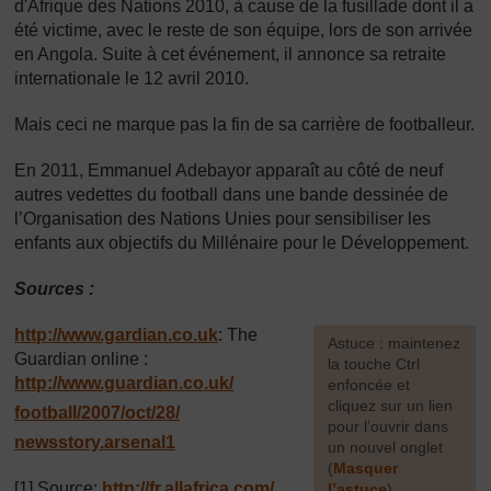
d'Afrique des Nations 2010, à cause de la fusillade dont il a
été victime, avec le reste de son équipe, lors de son arrivée
en Angola. Suite à cet événement, il annonce sa retraite
internationale le 12 avril 2010.
Mais ceci ne marque pas la fin de sa carrière de footballeur.
En 2011, Emmanuel Adebayor apparaît au côté de neuf
autres vedettes du football dans une bande dessinée de
l’Organisation des Nations Unies pour sensibiliser les
enfants aux objectifs du Millénaire pour le Développement.
Sources :
http://www.gardian.co.uk
: The
[
Astuce : maintenez
Guardian online :
la touche Ctrl
http://www.guardian.co.uk/
enfoncée et
cliquez sur un lien
football/
2007/
oct/
28/
pour l’ouvrir dans
newsstory.arsenal1
un nouvel onglet
(
Masquer
[1] Source:
http://fr.allafrica.com/
l’astuce
)