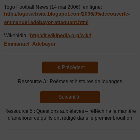
Togo Football News (14 mai 2006), en ligne:
http://togowebsite.blogspot.com/
2006/
05/
decouverte-
emmanuel-adebayor-attaquant.html
Wiképidia :
http://fr.wikipedia.org/
wiki/
Emmanuel_Adebayor
Précédent
Précédent
Ressource 3 : Poèmes et histoires de louanges
Suivant
Suivant
Ressource 5 : Questions aux élèves – réfléchir à la manière
d’améliorer ce qu’ils ont rédigé dans le premier brouillon