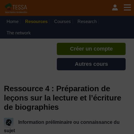
Passer au contenu principal
TESSA - Gabon
Si vous créez un compte, vous
pouvez établir un profil
Home
Resources
Courses
Research
d'apprentissage personnel sur ce
site.
The network
Créer un compte
Autres cours
Ressource 4 : Préparation de
leçons sur la lecture et l’écriture
de biographies
Information préliminaire ou connaissance du
sujet