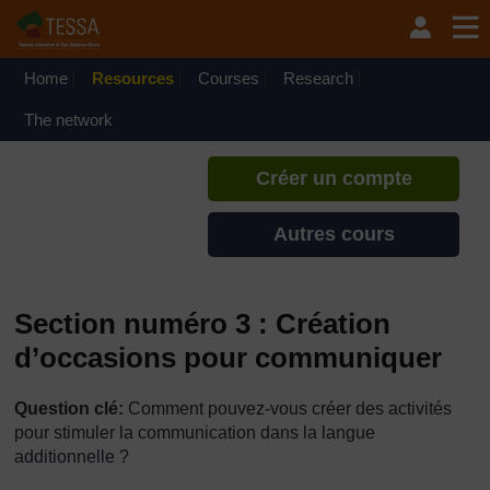
Passer au contenu principal
TESSA - Gabon
Si vous créez un compte, vous
pouvez établir un profil
Home
Resources
Courses
Research
d'apprentissage personnel sur ce
site.
The network
Créer un compte
Autres cours
Section numéro 3 : Création
d’occasions pour communiquer
Question clé:
Comment pouvez-vous créer des activités
pour stimuler la communication dans la langue
additionnelle ?