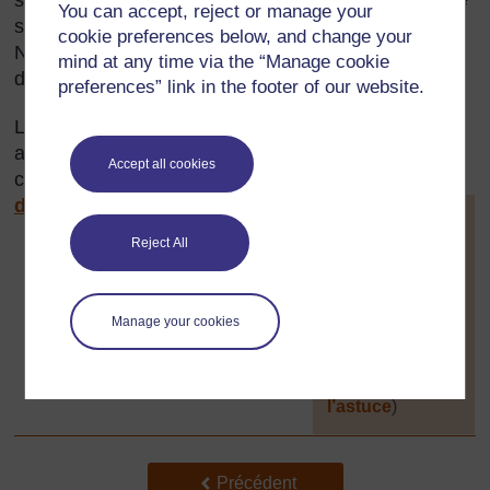
You can accept, reject or manage your
se fait généralement à travers l'utilisation d'images.
cookie preferences below, and change your
Nous vous conseillons de développer une sélection
mind at any time via the “Manage cookie
de ressources.
preferences” link in the footer of our website.
Le travail interactif en classe se réalise en général
au sein de petits groupes. Il est également utile de
Accept all cookies
consulter la
Ressource clé : Travailler groupes
dans la classe
.
[
Astuce :
maintenez la
Reject All
touche Ctrl
enfoncée et
cliquez sur un
Manage your cookies
lien pour l’ouvrir
dans un nouvel
onglet (
Masquer
l’astuce
)
]
Précédent
Précédent