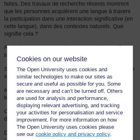
faites. Des travaux de recherche récents montrent
que les personnes acquièrent une langue à travers
la participation dans une interaction significative (en
cette langue), dans des contextes naturels. Que
signifie cela ?
Participation
: chaque enfant doit participer ou être
impliqué activement.
Cookies on our website
Significatif
: l'activité doit être significative et avoir un
The Open University uses cookies and
sens pour les enfants.
similar technologies to make our sites as
secure and useful as possible for you. Some
Interaction
: la communication devrait se faire dans
are necessary and can’t be turned off. Others
les deux sens (ou trois ou quatre sens).
are used for analysis and performance,
displaying relevant advertising, and tracking
Contextes naturels
: la langue utilisée doit être celle
your activities for personalisation and service
de tous les jours.
improvement. For more information on how
The Open University uses cookies please
Dans cette section, nous analysons comment
see our
cookie policy and privacy policy
.
stimuler ce type d'interaction dans votre classe ; elle