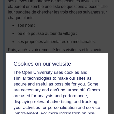
ses élèves l'importance de respecter les invités. Ils
élaborent ensemble une liste de questions à poser. Elle
leur suggère de chercher les trois choses suivantes sur
chaque plante:
son nom ;
où elle pousse autour du village ;
ses propriétés alimentaires ou médicinales.
Puis, après avoir remercié leurs visiteurs et les avoir
reconduits, chaque groupe présente ses conclusions et
Mme Assogba écrit ces informations au tableau en trois
Cookies on our website
colonnes:
The Open University uses cookies and
Plantes que je peux trouver à côté de l'école
similar technologies to make our sites as
Cette plante est-elle cultivée ?
secure and useful as possible for you. Some
are necessary and can’t be turned off. Others
Est-ce que j'utilise cette plante ? Et si oui,
are used for analysis and performance,
comment je l'utilise ?
displaying relevant advertising, and tracking
(Voir
Ressource 1 : Tableau de récapitulation des
your activities for personalisation and service
plantes
).
improvement. For more information on how