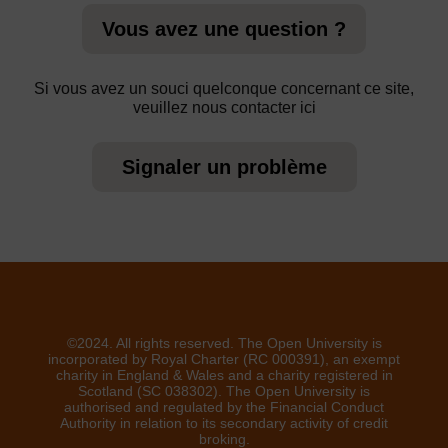
Vous avez une question ?
Si vous avez un souci quelconque concernant ce site,
veuillez nous contacter ici
Signaler un problème
©2024. All rights reserved. The Open University is
incorporated by Royal Charter (RC 000391), an exempt
charity in England & Wales and a charity registered in
Scotland (SC 038302). The Open University is
authorised and regulated by the Financial Conduct
Authority in relation to its secondary activity of credit
broking.