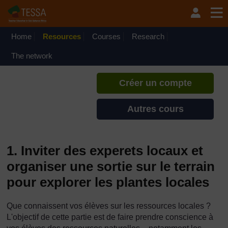
Passer au contenu principal
TESSA - Gabon
Si vous créez un compte, vous
pouvez établir un profil
Home
Resources
Courses
Research
d'apprentissage personnel sur ce
site.
The network
Créer un compte
Autres cours
1. Inviter des experets locaux et
organiser une sortie sur le terrain
pour explorer les plantes locales
Que connaissent vos élèves sur les ressources locales ?
L'objectif de cette partie est de faire prendre conscience à