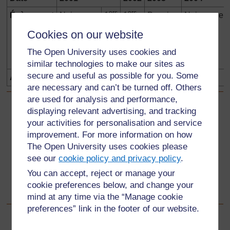
ers
ers
Évènement
Naissance
1
1
Premier
Naissance
pas
mots
souvenir
sœur
Cookies on our website
The Open University uses cookies and
similar technologies to make our sites as
secure and useful as possible for you. Some
Âge
0
1
2
3
are necessary and can’t be turned off. Others
are used for analysis and performance,
displaying relevant advertising, and tracking
Précédent
Précédent
your activities for personalisation and service
improvement. For more information on how
Ressource 2: Un autre graphique de liens de parenté
The Open University uses cookies please
see our
cookie policy and privacy policy
.
Suivant
Suivant
You can accept, reject or manage your
cookie preferences below, and change your
Section numéro 2 : Analyser les modes de vie du passé
mind at any time via the “Manage cookie
preferences” link in the footer of our website.