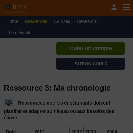
Passer au contenu principal
TESSA - Gabon
Si vous créez un compte, vous
pouvez établir un profil
Home
Resources
Courses
Research
d'apprentissage personnel sur ce
site.
The network
Créer un compte
Autres cours
Ressource 3: Ma chronologie
Ressources que les enseignants doivent
planifier et adapter au niveau ou aux besoins des
élèves
Date
2001
2002
2003
2004