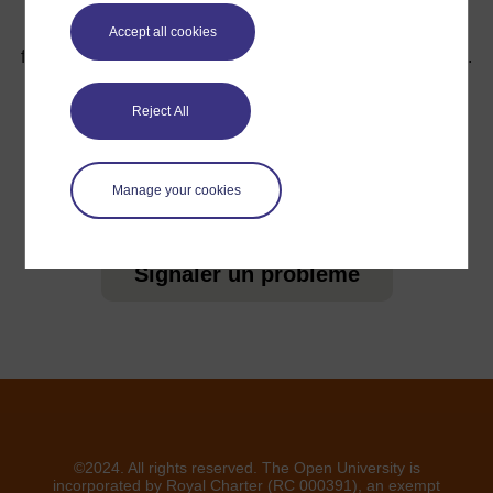
Accept all cookies
Pour de plus amples informations, référez-vous à notre
foire aux questions qui peut vous fournir l'aide nécessaire.
Reject All
Vous avez une question ?
Si vous avez un souci quelconque concernant ce site,
Manage your cookies
veuillez nous contacter ici
Signaler un problème
©2024. All rights reserved. The Open University is
incorporated by Royal Charter (RC 000391), an exempt