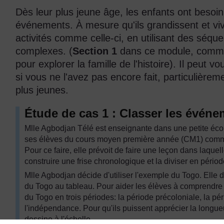
Dès leur plus jeune âge, les enfants ont besoin
événements. À mesure qu'ils grandissent et viv
activités comme celle-ci, en utilisant des séq
complexes. (
Section 1
dans ce module, comment
pour explorer la famille de l'histoire). Il peut v
si vous ne l'avez pas encore fait, particulièrem
plus jeunes.
Étude de cas 1 : Classer les évén
Mlle Agbodjan Télé est enseignante dans une petite école
ses élèves du cours moyen première année (CM1) commen
Pour ce faire, elle prévoit de faire une leçon dans laque
construire une frise chronologique et la diviser en périod
Mlle Agbodjan décide d'utiliser l'exemple du Togo. Elle d
du Togo au tableau. Pour aider les élèves à comprendre le
du Togo en trois périodes: la période précoloniale, la péri
l'indépendance. Pour qu'ils puissent apprécier la longue
dessine à l'échelle.