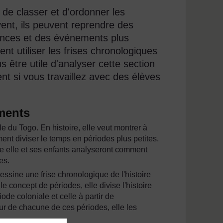
 de classer et d'ordonner les
ent, ils peuvent reprendre des
uences et des événements plus
 utiliser les frises chronologiques
ous être utile d'analyser cette section
ent si vous travaillez avec des élèves
ements
 du Togo. En histoire, elle veut montrer à
t diviser le temps en périodes plus petites.
lle elle et ses enfants analyseront comment
es.
essine une frise chronologique de l'histoire
 concept de périodes, elle divise l'histoire
ode coloniale et celle à partir de
ur de chacune de ces périodes, elle les