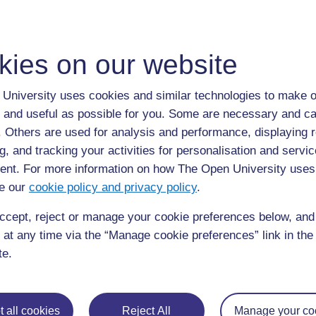
Elle écrit une liste d'événements importants, avec la date 
papiers séparées et les présente sur une table. Elle ex
survenu dans une période. Elle demande à ses élèves de
kies on our website
événements et dans quel ordre ils se sont passés ; pour 
Elle cite un événement à la fois et invite un élève à venir 
chronologique. Le reste de la classe vérifie qu'il l'a bien
University uses cookies and similar technologies to make o
ne sont pas sûrs de l'emplacement d'un événement en en
 and useful as possible for you. Some are necessary and ca
pensent que d'autres événements nationaux devraient être
f. Others are used for analysis and performance, displaying 
ajoute au besoin.
g, and tracking your activities for personalisation and servic
nt. For more information on how The Open University uses
Activité 1 : Dessiner des frises ch
e our
cookie policy and privacy policy
.
Dites à la classe que vous allez faire une frise chronolo
ccept, reject or manage your cookie preferences below, an
Commencez le cours en demandant à vos élèves de 
 at any time via the “Manage cookie preferences” link in the 
produits à l'école pendant l'année.
te.
Demandez-leur de donner une date à chaque événeme
cette date.
Demandez aux élèves d'ordonner ces événements du 
 all cookies
Reject All
Manage your co