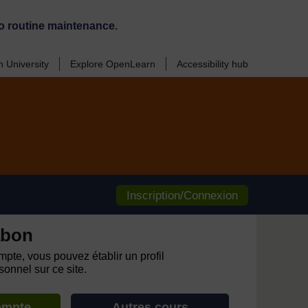
o routine maintenance.
 University
Explore OpenLearn
Accessibility hub
Inscription/Connexion
abon
pte, vous pouvez établir un profil
onnel sur ce site.
ompte
Autres cours