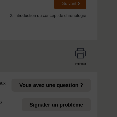
Suivant
Suivant
2. Introduction du concept de chronologie
Imprimer
page
 aux
Vous avez une question ?
ez
Signaler un problème