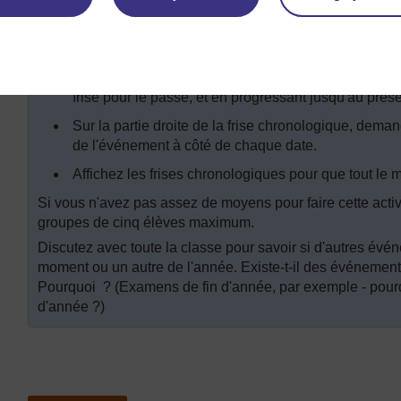
Aidez les élèves à décider de la grandeur qu'ils veu
créer une échelle adaptée.
Demandez aux élèves de repérer correctement chaqu
noter les dates des événements sur la partie gauche
frise pour le passé, et en progressant jusqu'au présen
Sur la partie droite de la frise chronologique, dema
de l'événement à côté de chaque date.
Affichez les frises chronologiques pour que tout le m
Si vous n'avez pas assez de moyens pour faire cette activ
groupes de cinq élèves maximum.
Discutez avec toute la classe pour savoir si d'autres évé
moment ou un autre de l'année. Existe-t-il des événements
Pourquoi ? (Examens de fin d'année, par exemple - pourq
d'année ?)