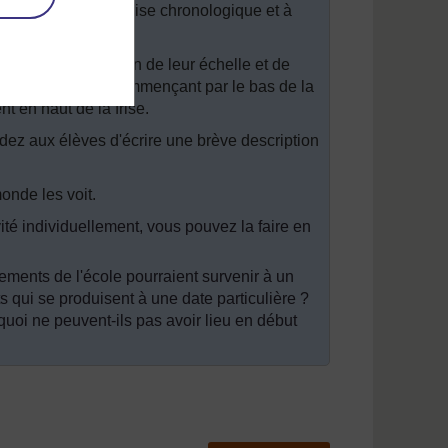
lent donner à leur frise chronologique et à
e mois en fonction de leur échelle et de
 de la frise - en commençant par le bas de la
t en haut de la frise.
ndez aux élèves d'écrire une brève description
onde les voit.
ité individuellement, vous pouvez la faire en
nements de l'école pourraient survenir à un
 qui se produisent à une date particulière ?
uoi ne peuvent-ils pas avoir lieu en début