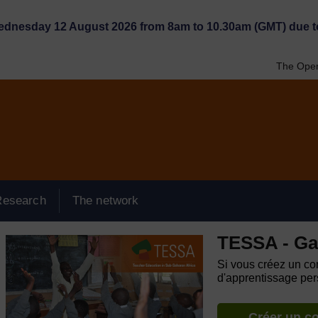
Wednesday 12 August 2026 from 8am to 10.30am (GMT) due t
The Open
Research
The network
TESSA - G
Si vous créez un com
d'apprentissage pers
Créer un c