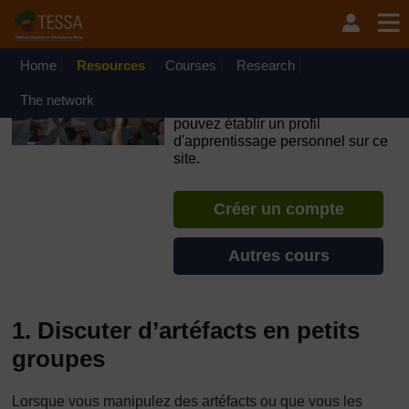
Passer au contenu principal
OpenLearn Create will be unavailable on Wednesday 12
August 2026 from 8am to 10.30am (GMT) due to routine
maintenance.
Home
Resources
Courses
Research
TESSA - Gabon
The network
Si vous créez un compte, vous
pouvez établir un profil
d'apprentissage personnel sur ce
site.
Créer un compte
Autres cours
1. Discuter d’artéfacts en petits
groupes
Lorsque vous manipulez des artéfacts ou que vous les