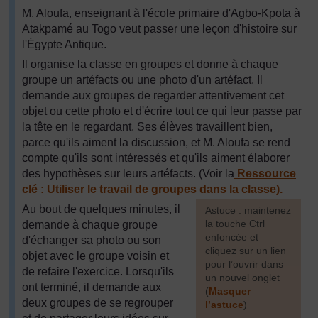
M. Aloufa, enseignant à l'école primaire d'Agbo-Kpota à
Atakpamé au Togo veut passer une leçon d'histoire sur
l'Égypte Antique.
Il organise la classe en groupes et donne à chaque
groupe un artéfacts ou une photo d'un artéfact. Il
demande aux groupes de regarder attentivement cet
objet ou cette photo et d'écrire tout ce qui leur passe par
la tête en le regardant. Ses élèves travaillent bien,
parce qu'ils aiment la discussion, et M. Aloufa se rend
compte qu'ils sont intéressés et qu'ils aiment élaborer
des hypothèses sur leurs artéfacts. (Voir la
Ressource
clé : Utiliser le travail de groupes dans la classe).
Au bout de quelques minutes, il
[
Astuce : maintenez
la touche Ctrl
demande à chaque groupe
enfoncée et
d'échanger sa photo ou son
cliquez sur un lien
objet avec le groupe voisin et
pour l’ouvrir dans
de refaire l'exercice. Lorsqu'ils
un nouvel onglet
ont terminé, il demande aux
(
Masquer
deux groupes de se regrouper
l’astuce
)