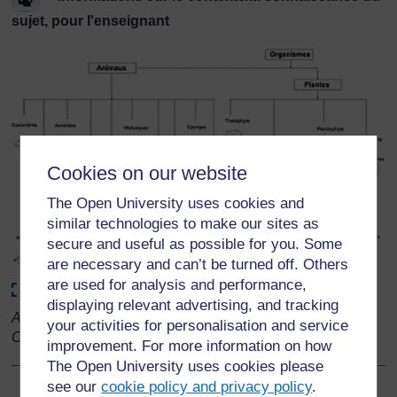
sujet, pour l'enseignant
Cookies on our website
The Open University uses cookies and
similar technologies to make our sites as
secure and useful as possible for you. Some
are necessary and can’t be turned off. Others
are used for analysis and performance,
Maximise
displaying relevant advertising, and tracking
Adapté de: Active Science 1, Coles, Gott and Thornley,
your activities for personalisation and service
Collins Educational
improvement. For more information on how
The Open University uses cookies please
see our
cookie policy and privacy policy
.