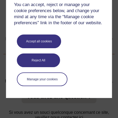
Précédent
Précédent
You can accept, reject or manage your
cookie preferences below, and change your
Ressource 1 : Un arbre généalogique africain
mind at any time via the “Manage cookie
preferences” link in the footer of our website.
Suivant
Suivant
Ressource 3 : Les sept caractères communs à l’ensemble
Accept all cookies
des êtres vivants
Reject All
Pour de plus amples informations, référez-vous à notre
Manage your cookies
foire aux questions qui peut vous fournir l'aide nécessaire.
Vous avez une question ?
Si vous avez un souci quelconque concernant ce site,
veuillez nous contacter ici