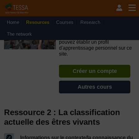
Passer au contenu principal
OpenLearn Create will be unavailable on Wednesday 12
August 2026 from 8am to 10.30am (GMT) due to routine
maintenance.
Home
Resources
Courses
Research
TESSA - Gabon
The network
Si vous créez un compte, vous
pouvez établir un profil
d'apprentissage personnel sur ce
site.
Créer un compte
Autres cours
Ressource 2 : La classification
actuelle des êtres vivants
Informations sur le contexte/la connaissance du