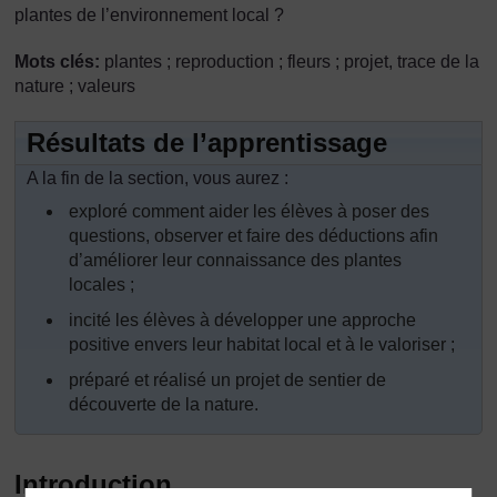
plantes de l’environnement local ?
Mots clés:
plantes ; reproduction ; fleurs ; projet, trace de la
nature ; valeurs
Résultats de l’apprentissage
A la fin de la section, vous aurez :
exploré comment aider les élèves à poser des
questions, observer et faire des déductions afin
d’améliorer leur connaissance des plantes
locales ;
incité les élèves à développer une approche
positive envers leur habitat local et à le valoriser ;
préparé et réalisé un projet de sentier de
découverte de la nature.
Introduction