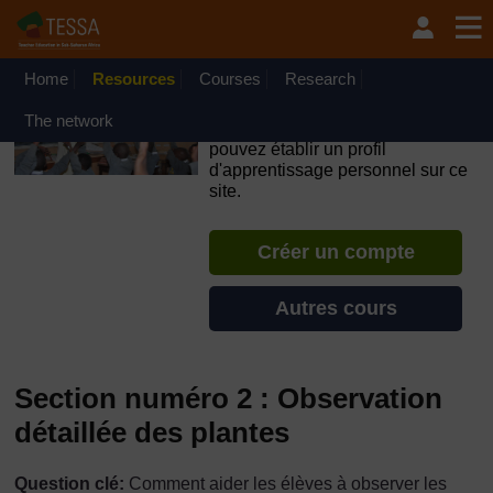
Passer au contenu principal
OpenLearn Create will be unavailable on Wednesday 12
August 2026 from 8am to 10.30am (GMT) due to routine
maintenance.
Home
Resources
Courses
Research
TESSA - Gabon
The network
Si vous créez un compte, vous
pouvez établir un profil
d'apprentissage personnel sur ce
site.
Créer un compte
Autres cours
Section numéro 2 : Observation
détaillée des plantes
Question clé:
Comment aider les élèves à observer les