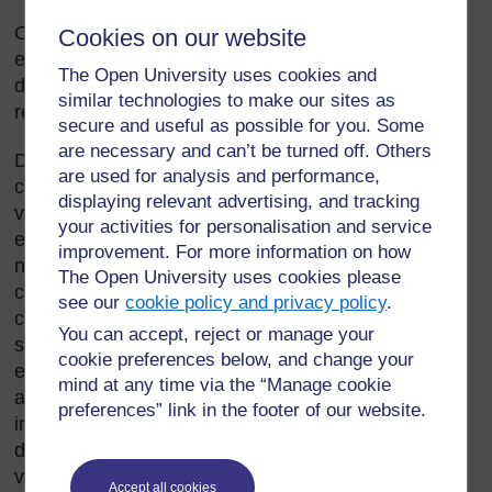
Combien d’espèces de plantes poussent dans votre
Cookies on our website
environnement local ? Combien d’espèces
The Open University uses cookies and
différentes vos élèves et vous connaissez-vous et
similar technologies to make our sites as
reconnaissez-vous ?
secure and useful as possible for you. Some
are necessary and can’t be turned off. Others
Dans cette section, à partir du niveau de
are used for analysis and performance,
connaissance de vos élèves en matière de plantes,
displaying relevant advertising, and tracking
vous vous efforcez de consolider leurs acquis avec
your activities for personalisation and service
eux. C’est votre point de départ pour introduire de
improvement. For more information on how
nouvelles connaissances. Ces nouvelles
The Open University uses cookies please
connaissances seront alors beaucoup plus
see our
cookie policy and privacy policy
.
compréhensibles et logiques pour les élèves. Cette
You can accept, reject or manage your
section met l’accent sur des activités pratiques,
cookie preferences below, and change your
encourageant les élèves à explorer, observer avec
mind at any time via the “Manage cookie
attention et étudier leur propre environnement. Elle
preferences” link in the footer of our website.
inclut également la préparation d’un sentier de
découverte de la nature avec vos élèves. Ce travail
va les aider à développer une attitude positive
Accept all cookies