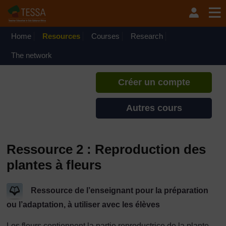
Passer au contenu principal
TESSA - Gabon
Si vous créez un compte, vous
pouvez établir un profil
Home
Resources
Courses
Research
d'apprentissage personnel sur ce
site.
The network
Créer un compte
Autres cours
Ressource 2 : Reproduction des
plantes à fleurs
Ressource de l’enseignant pour la préparation
ou l’adaptation, à utiliser avec les élèves
Les fleurs contiennent la partie reproductrice de la plante –