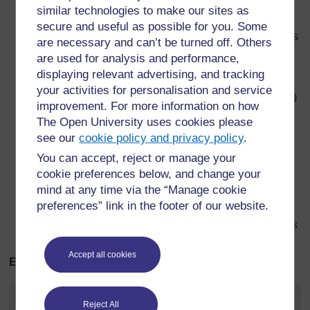
similar technologies to make our sites as
Certaines plantes utilisent le vent pour être
secure and useful as possible for you. Some
pollinisées. Ces plantes possèdent généralement des
are necessary and can’t be turned off. Others
parties mâles et femelles qui pendent hors de la fleur.
are used for analysis and performance,
Elles n’ont en général pas de couleurs vives et leurs
displaying relevant advertising, and tracking
grains de pollen sont petits et légers. C’est ainsi que
your activities for personalisation and service
sont pollinisées les graminées (maïs sorgho, mil, etc.)
improvement. For more information on how
Après la pollinisation, un tube (tube pollinique)
The Open University uses cookies please
pousse en dehors du grain de pollen et descend
see our
cookie policy and privacy policy
.
jusqu’à l’ovaire.
You can accept, reject or manage your
Dans l’ovaire, le noyau de la cellule mâle fusionne
cookie preferences below, and change your
avec le noyau de la cellule sexuée femelle – c’est ce
mind at any time via the “Manage cookie
que l’on appelle la fécondation.
preferences” link in the footer of our website.
Les ovules fécondés se développent pour donner des
graines et l’ovaire se transforme pour devenir un fruit.
Accept all cookies
Exemples de pollinisationPollinisation par insecte
Reject All