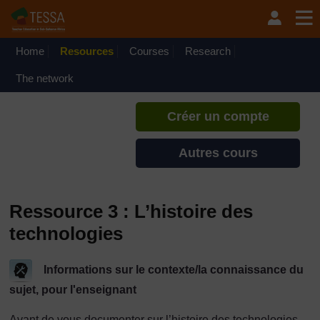
Passer au contenu principal
TESSA - Gabon
Si vous créez un compte, vous
pouvez établir un profil
Home
Resources
Courses
Research
d'apprentissage personnel sur ce
site.
The network
Créer un compte
Autres cours
Ressource 3 : L’histoire des
technologies
Informations sur le contexte/la connaissance du
sujet, pour l'enseignant
Avant de vous documenter sur l’histoire des technologies,