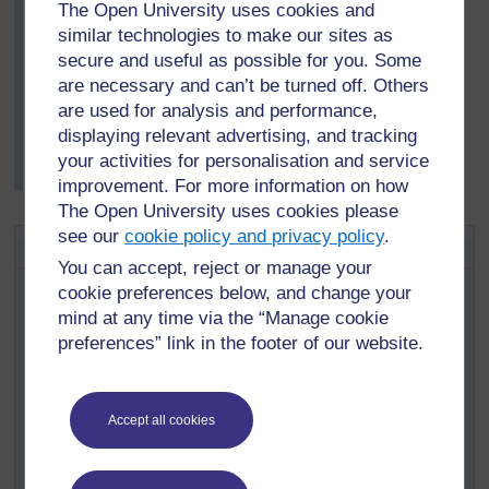
The Open University uses cookies and
À l’issue du cours, elle leur a demandé ce qu’ils avaient
similar technologies to make our sites as
appris. Un élève a répondu (joignant le geste à la
parole en s’exprimant en anglais) « nous avons appris,
secure and useful as possible for you. Some
Madame, que l’air est en haut, en bas, à l’intérieur, à
are necessary and can’t be turned off. Others
l’extérieur, partout. » (Cela a été un moment inoubliable
are used for analysis and performance,
pour l’enseignante). Elle a dit pour la première fois en
displaying relevant advertising, and tracking
xhosa – « ndiyakumsha! » ce qui veut dire « j’ai
your activities for personalisation and service
réussi !».
improvement. For more information on how
The Open University uses cookies please
see our
cookie policy and privacy policy
.
Activité 1 : L’air qui nousentoure
You can accept, reject or manage your
Prenez un ballon de football (ou tout autre type de
cookie preferences below, and change your
ballon) et dites à vos élèves qu’il représente la Terre.
mind at any time via the “Manage cookie
Tenez-le dans la main gauche et faites avancer votre
preferences” link in the footer of our website.
index de la main droite tendu lentement vers lui en
démarrant de loin comme s’il s’agissait d’un vaisseau
spatial revenant sur Terre. Demandez aux élèves de
Accept all cookies
lever la main quand ils pensent que le vaisseau est
arrivé à la hauteur de l’air. (Notez bien à quel moment ils
lèvent la main). Arrêtez quand vous n’êtes plus qu’à