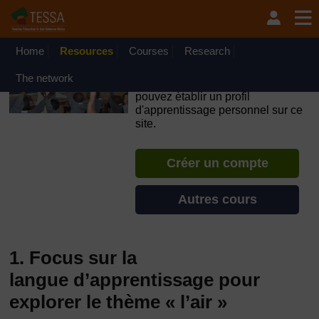
Passer au contenu principal
OpenLearn Create will be unavailable on Wednesday 12
August 2026 from 8am to 10.30am (GMT) due to routine
maintenance.
Home
Resources
Courses
Research
TESSA - Gabon
The network
Si vous créez un compte, vous
pouvez établir un profil
d'apprentissage personnel sur ce
site.
Créer un compte
Autres cours
1. Focus sur la
langue d’apprentissage pour
explorer le thème « l’air »