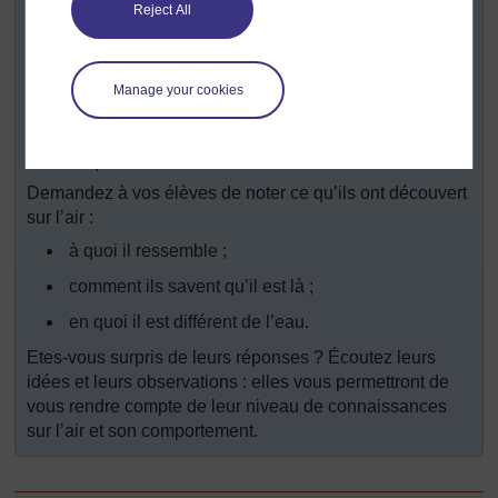
quelques millimètres de la surface du ballon. Dites-leur:
Reject All
« Maintenant ! C’est ici que commence l’air. » Est-ce que
certains de vos élèves le savaient ou le pensaient ?
Maintenant demandez à vos élèves de faire les petites
Manage your cookies
expériences de la
Ressource 2 : Expériences sur l’air
en binômes pour qu’ils découvrent quelques principes
sur l’air qui les entoure.
Demandez à vos élèves de noter ce qu’ils ont découvert
sur l’air :
à quoi il ressemble ;
comment ils savent qu’il est là ;
en quoi il est différent de l’eau.
Etes-vous surpris de leurs réponses ? Écoutez leurs
idées et leurs observations : elles vous permettront de
vous rendre compte de leur niveau de connaissances
sur l’air et son comportement.