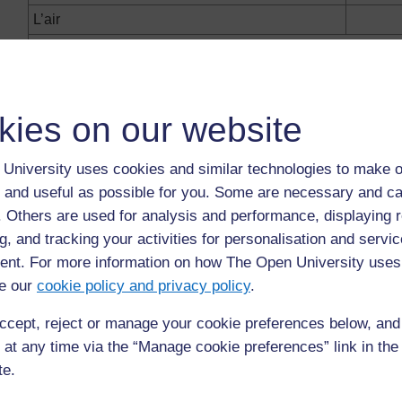
L’air
RESSOURCES D’ENERGIE
La force de l’eau (hydroélectricité)
Le char
La force du vent
Le pétro
kies on our website
Le soleil – l’énergie solaire
L’essenc
pétrole
University uses cookies and similar technologies to make o
 and useful as possible for you. Some are necessary and ca
Remarque:
Vous pouvez voir comment l’ensei
f. Others are used for analysis and performance, displaying 
plupart de ce que les élèves ont suggéré et a u
g, and tracking your activities for personalisation and servic
leurs propres termes. Cela leur donne confianc
nt. For more information on how The Open University uses
l’enseignant reformule tout ce que les enfants
e our
cookie policy and privacy policy
.
scolaire, la plupart se découragent – accepter 
est très important.
ccept, reject or manage your cookie preferences below, an
 at any time via the “Manage cookie preferences” link in the 
Vous avez également peut-être remarqué comme
te.
attention sur les aspects liés à l’énergie – en aj
où ils habitent, les enfants peuvent également 