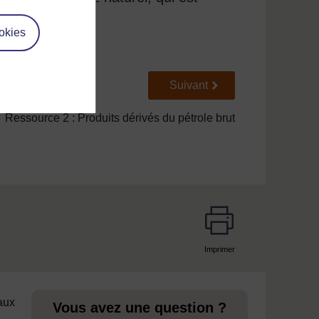
able.
okies
Suivant
Suivant
Ressource 2 : Produits dérivés du pétrole brut
Imprimer
page
 aux
Vous avez une question ?