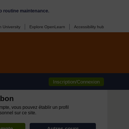
o routine maintenance.
 University
Explore OpenLearn
Accessibility hub
Inscription/Connexion
abon
pte, vous pouvez établir un profil
onnel sur ce site.
ompte
Autres cours