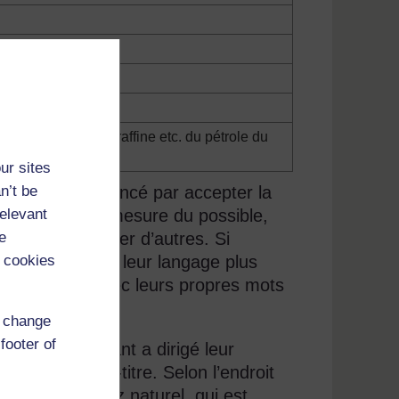
bon (minerais)
le brut
e, le gas-oil, la paraffine etc. du pétrole du
ur sites
n’t be
gnant a commencé par accepter la
relevant
tilisé, dans la mesure du possible,
e
e pour en ajouter d’autres. Si
 cookies
 suggèrent dans leur langage plus
de travailler avec leurs propres mots
d change
footer of
nt l’enseignant a dirigé leur
outant un sous-titre. Selon l’endroit
connaître le gaz naturel, qui est