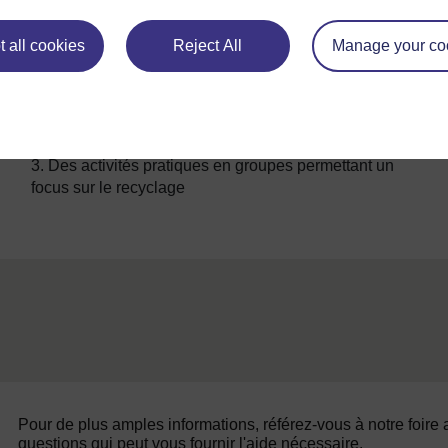
considéré comme une ressource non-renouvel
 all cookies
Reject All
Manage your co
Précédent
Précédent
3. Des activités pratiques en groupes permettant un
focus sur le recyclage
Pour de plus amples informations, référez-vous à notre foire
questions qui peut vous fournir l'aide nécessaire.