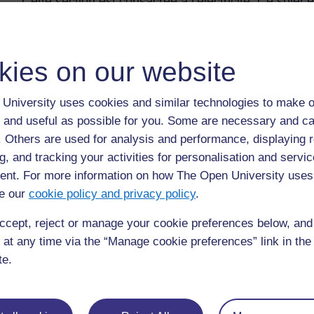
Cette section est consacrée à l’électricité. Ce sujet
pensez peut-être qu’il est compliqué, difficile ou mê
pratiques et peu compliquées qui aident les élèves 
de la vie moderne.
kies on our website
Nous vous suggérons de faire vos démonstrations et
destinées à faire comprendre à vos élèves les deux i
University uses cookies and similar technologies to make o
 and useful as possible for you. Some are necessary and ca
L’énergie ne peut être ni créée ni détruite, seulemen
f. Others are used for analysis and performance, displaying 
quoi peut-on transformer l’énergie électrique ?
g, and tracking your activities for personalisation and servic
Un dispositif électrique ne peut fonctionner que s’il ex
nt. For more information on how The Open University uses
passage du courant.
e our
cookie policy and privacy policy
.
ccept, reject or manage your cookie preferences below, an
 at any time via the “Manage cookie preferences” link in the 
Précédent
Précédent
te.
Ressource 5 : Instruments de musique traditionnels
1.
d