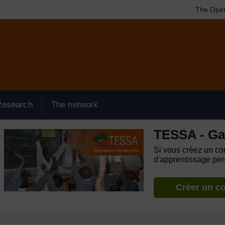
The Open
Research
The network
TESSA - G
Si vous créez un com
d'apprentissage pers
Créer un c