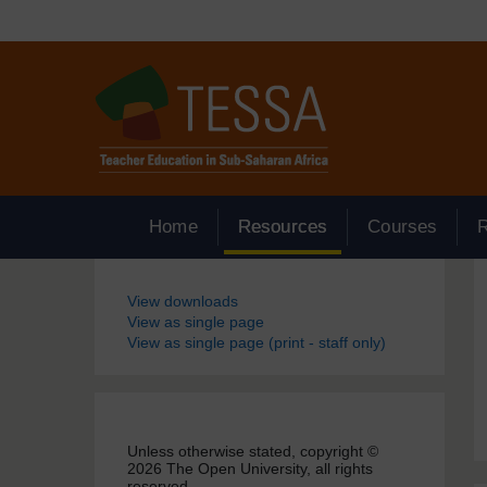
Passer au contenu principal
Home
Resources
Courses
Blocs
View downloads
View as single page
View as single page (print - staff only)
Unless otherwise stated, copyright ©
2026 The Open University, all rights
reserved.