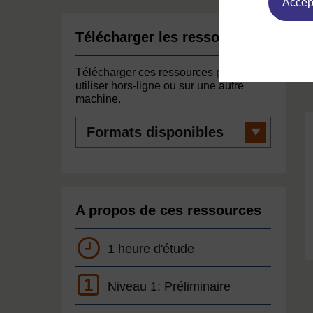
Accept
Télécharger les ressources
Télécharger ces ressources pour les
utiliser hors-ligne ou sur une autre
machine.
Formats
disponibles
A propos de ces ressources
1 heure d'étude
1
Niveau 1: Préliminaire