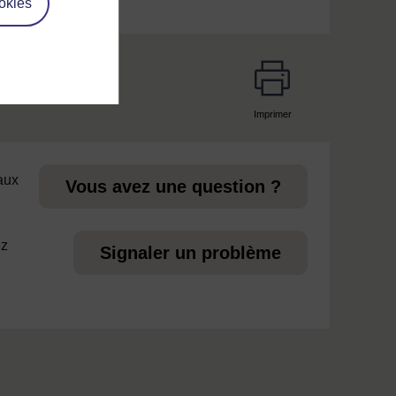
okies
Imprimer
page
 aux
Vous avez une question ?
ez
Signaler un problème