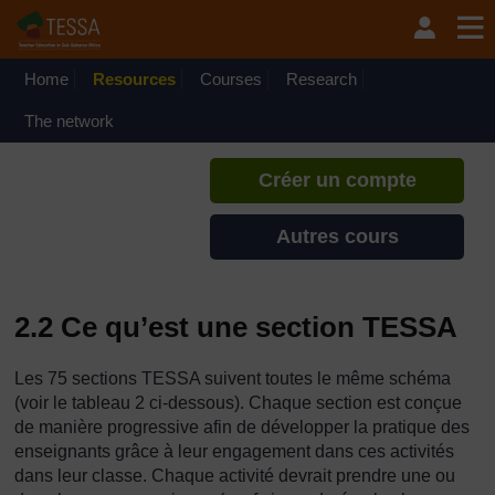
Passer au contenu principal
TESSA - Gabon
Si vous créez un compte, vous
pouvez établir un profil
Home
Resources
Courses
Research
d'apprentissage personnel sur ce
site.
The network
Créer un compte
Autres cours
2.2 Ce qu’est une section TESSA
Les 75 sections TESSA suivent toutes le même schéma
(voir le tableau 2 ci-dessous). Chaque section est conçue
de manière progressive afin de développer la pratique des
enseignants grâce à leur engagement dans ces activités
dans leur classe. Chaque activité devrait prendre une ou