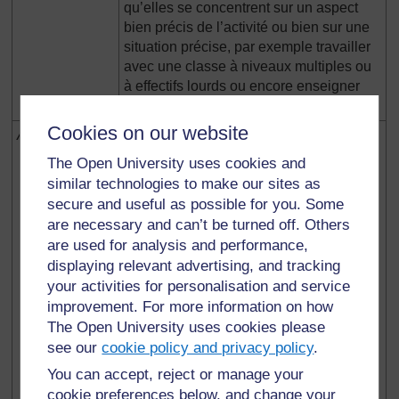
qu’elles se concentrent sur un aspect
bien précis de l’activité ou bien sur une
situation précise, par exemple travailler
avec une classe à niveaux multiples ou
à effectifs lourds ou encore enseigner
dans un environnement difficile.
Cookies on our website
Activités
Au cœur de chaque section se trouvent
trois activités que l’enseignant
The Open University uses cookies and
entreprendra avec ses élèves, dans sa
similar technologies to make our sites as
classe ou bien au sein de l’école, voire
secure and useful as possible for you. Some
même de la communauté. Les activités
are necessary and can’t be turned off. Others
sont conçues de manière à préparer à
are used for analysis and performance,
l’activité finale connue sous le nom
displaying relevant advertising, and tracking
d’activité clé. Les activités sont centrées
your activities for personalisation and service
sur l’apprenant (le stagiaire ou
improvement. For more information on how
l’enseignant) et présentent un caractère
The Open University uses cookies please
hautement motivant pour les élèves.
see our
cookie policy and privacy policy
.
Certaines activités sont très courtes, une
vingtaine de minutes au maximum, alors
You can accept, reject or manage your
que d’autres sont des projets s’étalant
cookie preferences below, and change your