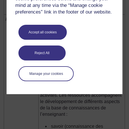
sur plusieurs semaines. La plupart sont
mind at any time via the “Manage cookie
censées durer une leçon.
preferences” link in the footer of our website.
Ressources
Chaque section offre jusqu’à six
ressources d’accompagnement. Celles-
ci se présentent sous diverses formes,
Accept all cookies
par exemple des liens internet, des
articles, des images, des histoires, des
affiches, des exemples de travaux
Reject All
réalisés par des élèves, des plans de
cours détaillés, des poèmes, des fiches
de travail et des matrices de documents.
Manage your cookies
Elles sont choisies en vue d’enrichir
l’apprentissage de l’enseignant et
d'accompagner la mise en pratique des
activités. Les ressources accompagnent
le développement de différents aspects
de la base de connaissances de
l’enseignant :
savoir (connaissance des