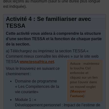
deux leçons au maximum (sauf si une durée plus longue
est indiquée).
Activité 4 : Se familiariser avec
TESSA
Cette activité vous aidera à comprendre la structure
d’une section TESSA et la fonction de chaque partie
de la section.
a) Téléchargez ou imprimez la section TESSA «
Comment mieux connaître les élèves » sur le site web
TESSA
www.tessafrica.net
.
[
Astuce : maintenez
la touche Ctrl
Vous le trouverez en suivant ce
enfoncée et
cheminement :
cliquez sur un lien
Domaine de programme
pour l’ouvrir dans
« Les Compétences de la
un nouvel onglet
(
Masquer
vie courante»
l’astuce
)
Module 1 : «
]
Développement personnel : Impact de l’estime de