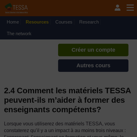
Passer au contenu principal
TESSA - Gabon
Si vous créez un compte, vous
pouvez établir un profil
Home
Resources
Courses
Research
d'apprentissage personnel sur ce
site.
The network
Créer un compte
Autres cours
2.4 Comment les matériels TESSA
peuvent-ils m’aider à former des
enseignants compétents?
Lorsque vous utiliserez des matériels TESSA, vous
constaterez qu’il y a un impact à au moins trois niveaux :