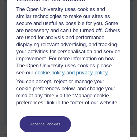
Cette activité vous invite à réfléchir sur les
The Open University uses cookies and
caractéristiques des bons enseignants.
similar technologies to make our sites as
Selon vous quelles sont les caractéristiques d'un bon
secure and useful as possible for you. Some
enseignant ?
are necessary and can’t be turned off. Others
D'abord, établissez votre propre liste.
are used for analysis and performance,
displaying relevant advertising, and tracking
Ensuite, lisez ci-dessous les deux textes courts :
your activities for personalisation and service
Ce que disent les superviseurs au sujet
improvement. For more information on how
des bons enseignants
The Open University uses cookies please
Ce que les chercheurs disent d’un bon
see our
cookie policy and privacy policy
.
enseignant
You can accept, reject or manage your
Toutes les informations obtenues à travers ces
cookie preferences below, and change your
textes vous aideront à réfléchir davantage sur le
mind at any time via the “Manage cookie
type d'enseignants que vous voulez aider à former.
preferences” link in the footer of our website.
Voulez-vous modifier votre liste ? Comment ?
Pourquoi ?
Accept all cookies