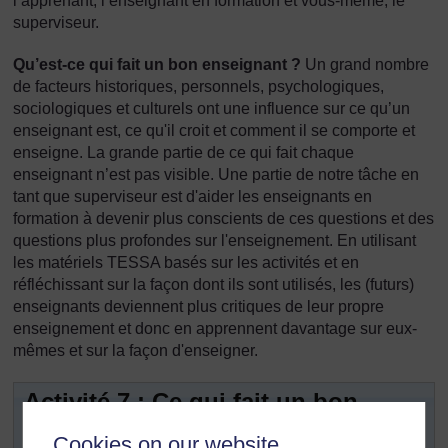
l’apprenant, l’enseignant en formation et vous-même, le
superviseur.
Qu’est-ce qui fait un bon enseignant ?
Un grand nombre
de facteurs historiques, personnels, psychologiques,
sociologiques et culturels ont une influence sur ce qu’un
enseignant est, ce qu'il croit et comment il se comporte et
enseigne. La grande partie de ce qui fait chaque
enseignant n’est pas visible. Une partie de notre tâche en
tant que superviseur est d'aider les enseignants en
formation à devenir plus conscients de ces questions et des
questions plus profondes sur l'enseignement. En utilisant
les matériels TESSA basés sur les activités et en
réfléchissant sur la façon dont ils sont utilisés, les (futurs)
enseignants deviennent plus critiques de leur propre
enseignement et donc en apprennent davantage sur eux-
mêmes et sur la façon d'enseigner.
Activité 7 : Ce qui fait un bon
enseignant
Cookies on our website