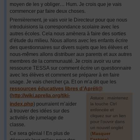
moyen de les y obliger… Hum. Je crois que je vais
commencer par faire deux choses.
Premièrement, je vais voir le Directeur pour que nous
introduisions la correspondance scolaire avec les
autres écoles. Cela nous amènera à faire des sorties
d’étude du milieu. Nous allons avec les enfants écrire
des questionnaires sur divers sujets que les élèves et
nous-mêmes allons distribuer aux parents et aux autres
membres de la communauté. Je crois avoir vu une
ressource TESSA sur comment écrire un questionnaire
avec les élèves et comment se préparer à en faire
usage. Je vais chercher ça. Et on m’a dit que les
ressources éducatives libres d’Apréli@
(
http://wiki.aprelia.org/
tiki-
[
Astuce : maintenez
index.php
) pourraient m’aider
la touche Ctrl
enfoncée et
à trouver des idées sur des
cliquez sur un lien
activités de jumelage de
pour l’ouvrir dans
classe.
un nouvel onglet
Ce sera génial ! En plus de
(
Masquer
l’astuce
)