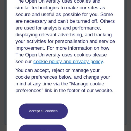
The Open University uses cookies and
réaliser ? Pensez aux acteurs qui pourraient vous
similar technologies to make our sites as
aider à réaliser ces objectifs. Quels sont-ils ?
secure and useful as possible for you. Some
are necessary and can’t be turned off. Others
Pour chaque objectif que vous avez fixé, faites la
are used for analysis and performance,
liste des avantages et des défis ainsi que les
displaying relevant advertising, and tracking
moyens de relever ces défis ?
your activities for personalisation and service
Pour d’autres objectifs et des solutions possibles,
improvement. For more information on how
téléchargez le «
Récapitulatif des ressources
The Open University uses cookies please
TESSA du Togo
». Ouvrez le document en Word
see our
cookie policy and privacy policy
.
sur le bureau de votre ordinateur et faites une
recherche sur le mot « communauté » en cliquant
You can accept, reject or manage your
sur « Éditer » dans le menu barre en haut de votre
cookie preferences below, and change your
écran, puis « Trouver » dans le menu qui se
mind at any time via the “Manage cookie
déroule et tapez « communauté » dans la fenêtre
preferences” link in the footer of our website.
de dialogue.
Vous pouvez, si vous le souhaitez, formuler vos
réponses sous forme de tableau et en discuter avec des
Accept all cookies
collègues de votre et d’autres établissements.