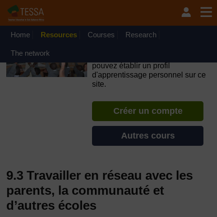
Passer au contenu principal
OpenLearn Create will be unavailable on Wednesday 12
August 2026 from 8am to 10.30am (GMT) due to routine
maintenance.
Home
Resources
Courses
Research
TESSA - Gabon
The network
Si vous créez un compte, vous
pouvez établir un profil
d'apprentissage personnel sur ce
site.
Créer un compte
Autres cours
9.3 Travailler en réseau avec les
parents, la communauté et
d’autres écoles