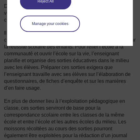
Reject All
Dans le chapitre «
Un soutien approprié pour tous
»
vous trouverez d’autres idées sur la manière dont la
communauté peut apporter un soutien dans la classe.
Manage your cookies
Il est important que les enseignants aident les élèves et la
communauté à comprendre leur nécessaire interaction pour
la réussite scolaire des enfants. Pour relier l’école à la
communauté et ouvrir l’école sur la vie, l’enseignant
planifie et organise des sorties éducatives dans le milieu
avec les élèves. Préparer ces sorties exigera que
l’enseignant travaille avec ses élèves sur l’élaboration de
questionnaires, de fiches d’enquête et sur les manières
d’en faire usage.
En plus de donner lieu à l’exploitation pédagogique en
classe, ces sorties serviront de base pour la
correspondance scolaire entre les classes de la même
école et entre l’école et les autres écoles du milieu. Les
moissons récoltées au cours des sorties pourront
également être exploitées pour la rédaction d’un journal