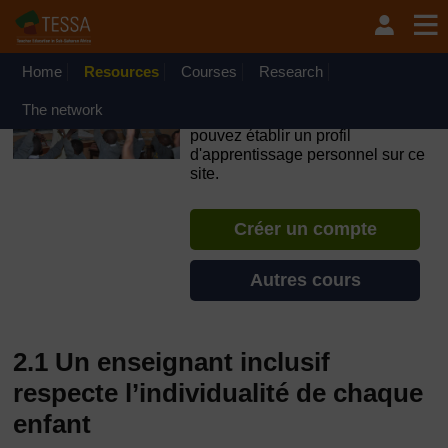
Passer au contenu principal
OpenLearn Create will be unavailable on Wednesday 12
August 2026 from 8am to 10.30am (GMT) due to routine
maintenance.
Home
Resources
Courses
Research
TESSA - Gabon
The network
Si vous créez un compte, vous
pouvez établir un profil
d'apprentissage personnel sur ce
site.
Créer un compte
Autres cours
2.1 Un enseignant inclusif
respecte l’individualité de chaque
enfant