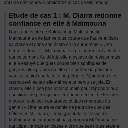
ont une déficience. Considérez le cas de Maïmouna.
Etude de cas 1 : M. Diarra redonne
confiance en elle à Maïmouna
Dans une école de Kolokani au Mali, la petite
Maïmouna a une jambe plus courte que l’autre et dans
sa classe et dans son école on la surnomme « Une
heure et demie ». Maïmouna est profondément attristée
par ce surnom. Au début, elle a essayé de résister mais
elle a essuyé quelques coups bien appliqués de
garçons plus grands qu’elle et a préféré la paix des
vaincus plutôt que la lutte perpétuelle. Maïmouna s’est
recroquevillée sur elle-même et a perdu sa joie. En
classe, elle n’ose pas lever la main pour répondre aux
questions de peur qu’une erreur ne déclenche les rires
moqueurs de ses camarades et des remarques du
genre : « Une heure et demie ne peut dire que des
bêtises ». M. Diarra, l’enseignant de la classe de
Maïmouna ne comprenait pas pourquoi Maïmouna ne
participait jamais en classe alors que ses notes étaient