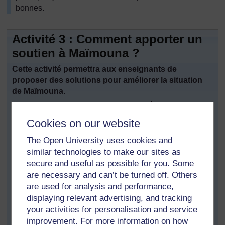
bonnes.
Activité 3 : Comment apporter un
soutien à Maïmouna ?
Cette activité permettra aux enseignants de
proposer des solutions pour améliorer la situation
de Maïmouna.
Faites travailler les enseignants en binômes et
demandez-leur de :
Cookies on our website
noter, individuellement et rapidement, toutes les
The Open University uses cookies and
idées qui leur viennent à l’esprit pour apporter un
similar technologies to make our sites as
soutien à Maïmouna.
secure and useful as possible for you. Some
dans leur paire, mettre leurs solutions en commun
are necessary and can’t be turned off. Others
et en discuter en réfléchissant particulièrement sur
are used for analysis and performance,
comment cela aiderait Maïmouna à gagner de la
displaying relevant advertising, and tracking
confiance en elle.
your activities for personalisation and service
Si vous êtes un enseignant travaillant seul, notez
improvement. For more information on how