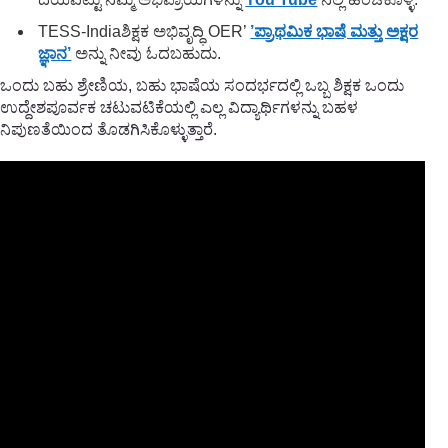
TESS-Indiaಶಿಕ್ಷಕ ಅಭಿವೃದ್ಧಿ OER’
’ಪ್ರಾಥಮಿಕ ಭಾಷೆ ಮತ್ತು ಅಕ್ಷರ
ಜ್ಞಾನ’
ಅನ್ನು ನೀವು ಓದಬಹುದು.
ಒಂದು ಬಹು ಶ್ರೇಣಿಯ, ಬಹು ಭಾಷೆಯ ಸಂದರ್ಭದಲ್ಲಿ ಒಬ್ಬ ಶಿಕ್ಷಕ ಒಂದು
ಉದ್ದೇಶಪೂರ್ವಕ ಚಟುವಟಿಕೆಯಲ್ಲಿ ಎಲ್ಲ ವಿದ್ಯಾರ್ಥಿಗಳನ್ನು ಬಹಳ
ನಿಪುಣತೆಯಿಂದ ತೊಡಗಿಸಿಕೊಳ್ಳುತ್ತಾರೆ.