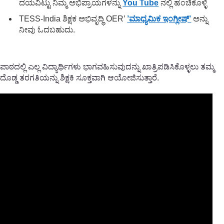
ದಯವಿಟ್ಟು ನಿಮ್ಮ ಅಭಿಪ್ರಾಯಗಳನ್ನು
You Tube
ನಲ್ಲಿ ಹಂಚಿಕೊಳ್ಳಿ
TESS-India ಶಿಕ್ಷಕ ಅಭಿವೃದ್ಧಿ OER’
’ಮಾಧ್ಯಮಿಕ ಇಂಗ್ಲೀಷ್’
ಅನ್ನು
ನೀವು ಓದಬಹುದು.
ಪಾಠದಲ್ಲಿ ಎಲ್ಲ ವಿದ್ಯಾರ್ಥಿಗಳು ಭಾಗವಹಿಸುವುದನ್ನು ಖಾತ್ರಿಪಡಿಸಿಕೊಳ್ಳಲು ತಮ್ಮ
ದೊಡ್ಡ ತರಗತಿಯನ್ನು ಶಿಕ್ಷಕಿ ಸೂಕ್ತವಾಗಿ ಆಯೋಜಿಸುತ್ತಾರೆ.