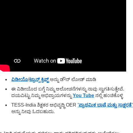
ವಿಡೀಯೊ
/
ಟ್ರಾನ್ಸ್ ಕ್ರಿಪ್ಟ್
ಅನ್ನು ಡೌನ್ ಲೋಡ್ ಮಾಡಿ
ಈ ವಿಡೀಯೊದ ಬಗ್ಗೆ ನಿಮ್ಮ ಆಲೋಚನೆಗಳನ್ನು ನಾವು ಸ್ವಾಗತಿಸುತ್ತೇವೆ.
ದಯವಿಟ್ಟು ನಿಮ್ಮ ಅಭಿಪ್ರಾಯಗಳನ್ನು
You Tube
ನಲ್ಲಿ ಹಂಚಿಕೊಳ್ಳಿ
TESS-India ಶಿಕ್ಷಕರ ಅಭಿವೃದ್ಧಿ OER
’ಪ್ರಾಥಮಿಕ ಭಾಷೆ ಮತ್ತು ಸಾಕ್ಷರತೆ’
ಅನ್ನು ನೀವು ಓದಬಹುದು.