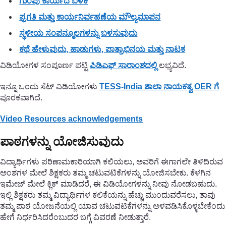
ಗುಂಪು ಕಾರ್ಯದ ಬಳಕೆ
ಪ್ರಗತಿ ಮತ್ತು ಕಾರ್ಯನಿರ್ವಹಣೆಯ ಮೌಲ್ಯಮಾಪನ
ಸ್ಥಳೀಯ ಸಂಪನ್ಮೂಲಗಳನ್ನು ಬಳಸುವುದು
ಕಥೆ ಹೇಳುವುದು, ಹಾಡುಗಳು, ಪಾತ್ರಾಭಿನಯ ಮತ್ತು ನಾಟಕ
ವಿಡಿಯೋಗಳ ಸಂಪೂರ್ಣ ಪಟ್ಟಿ
ಪಿಡಿಎಫ್ ಸಾರಾಂಶದಲ್ಲಿ
ಲಭ್ಯವಿದೆ.
ಇನ್ನೂ ಒಂದು ಸೆಟ್ ವಿಡಿಯೋಗಳು
TESS-India ಶಾಲಾ ನಾಯಕತ್ವ OER ಗೆ
ಪೂರಕವಾಗಿದೆ.
Video Resources acknowledgements
ಪಾಠಗಳನ್ನು ಯೋಜಿಸುವುದು
ವಿದ್ಯಾರ್ಥಿಗಳು ಪರಿಣಾಮಕಾರಿಯಾಗಿ ಕಲಿಯಲು, ಅವರಿಗೆ ಈಗಾಗಲೇ ತಿಳಿದಿರುವ
ಅಂಶಗಳ ಮೇಲೆ ಶಿಕ್ಷಕರು ತಮ್ಮ ಚಟುವಟಿಕೆಗಳನ್ನು ಯೋಜಿಸಬೇಕು. ಕೆಳಗಿನ
ಇಮೇಜ್ ಮೇಲೆ ಕ್ಲಿಕ್ ಮಾಡಿದರೆ, ಈ ವಿಡಿಯೋಗಳನ್ನು ನೀವು ನೋಡಬಹುದು.
ಇಲ್ಲಿ ಶಿಕ್ಷಕರು ತಮ್ಮ ವಿದ್ಯಾರ್ಥಿಗಳ ಕಲಿಕೆಯನ್ನು ಹೆಚ್ಚು ಮುಂದುವರೆಸಲು, ತಾವು
ತಮ್ಮ ಪಾಠ ಯೋಜನೆಯಲ್ಲಿ ಯಾವ ಚಟುವಟಿಕೆಗಳನ್ನು ಅಳವಡಿಸಿಕೊಳ್ಳಬೇಕೆಂದು
ಹೇಗೆ ನಿರ್ಧರಿಸಿದರೆಂಬುದರ ಬಗ್ಗೆ ವಿವರಣೆ ನೀಡುತ್ತಾರೆ.