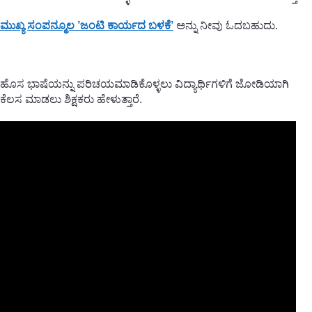
ಮುಖ್ಯ ಸಂಪನ್ಮೂಲ ’ಜಂಟಿ ಕಾರ್ಯದ ಬಳಕೆ’
ಅನ್ನು ನೀವು ಓದಬಹುದು.
ಹೊಸ ಭಾಷೆಯನ್ನು ಪರಿಚಯಮಾಡಿಕೊಳ್ಳಲು ವಿದ್ಯಾರ್ಥಿಗಳಿಗೆ ಜೋಡಿಯಾಗಿ
ಕೆಲಸ ಮಾಡಲು ಶಿಕ್ಷಕರು ಹೇಳುತ್ತಾರೆ.