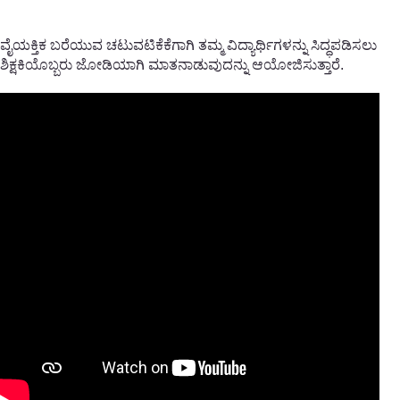
ವೈಯಕ್ತಿಕ ಬರೆಯುವ ಚಟುವಟಿಕೆಕೆಗಾಗಿ ತಮ್ಮ ವಿದ್ಯಾರ್ಥಿಗಳನ್ನು ಸಿದ್ಧಪಡಿಸಲು
ಶಿಕ್ಷಕಿಯೊಬ್ಬರು ಜೋಡಿಯಾಗಿ ಮಾತನಾಡುವುದನ್ನು ಆಯೋಜಿಸುತ್ತಾರೆ.