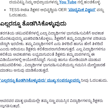
ದಯವಿಟ್ಟು ನಿಮ್ಮ ಅಭಿಪ್ರಾಯಗಳನ್ನು
You Tube
ನಲ್ಲಿ ಹಂಚಿಕೊಳ್ಳಿ.
TESS-India ಶಿಕ್ಷಕರ ಅಭಿವೃದ್ಧಿಯ OER
’ಮಾಧ್ಯಮಿಕ ವಿಜ್ಞಾನ’
ವನ್ನು
ಓದಬಹುದು.
ಎಲ್ಲರನ್ನೂ ತೊಡಗಿಸಿಕೊಳ್ಳುವುದು
ತರಗತಿಯ ಚಟುವಟಿಕೆಗಳಲ್ಲಿ ಎಲ್ಲಾ ವಿದ್ಯಾರ್ಥಿಗಳ ಭಾಗವಹಿಸುವಿಕೆಗೆ ಅವಕಾಶ
ದೊರಕುವುದನ್ನು ಖಾತರಿಪಡಿಸಿಕೊಳ್ಳಲು, ಶಿಕ್ಷಕರಿಗೆ ತಮ್ಮ ವಿದ್ಯಾರ್ಥಿಗಳ ಪರಿಚಯ
ಚೆನ್ನಾಗಿ ಇರಬೇಕು. ತಮ್ಮ ವಿದ್ಯಾರ್ಥಿಗಳಿಗೆ ಏನು ತಿಳಿದಿದೆ ಹಾಗೂ ಹೇಗೆ ತಿಳಿದಿದೆ
ಎಂದು ಅರಿಯಲು ಶಿಕ್ಷಕರು ಕಲಿಕೆದಾರರಾಗಬೇಕಾಗುತ್ತದೆ. ಎಲ್ಲ ವಿದ್ಯಾರ್ಥಿಗಳಿಗೂ
ಕಲಿಕೆಯ ಅವಕಾಶಗಳು ಲಭ್ಯವಾಗುವಂತೆ ಶಿಕ್ಷಕರು ತಮ್ಮ ಪಾಠಗಳನ್ನು ಈ
ವಿಡಿಯೋಗಳಲ್ಲಿ ಆಯೋಜಿಸಿದ್ದಾರೆ. ಗುಂಪು ಹಾಗೂ ಜೋಡಿಯಾಗಿ ಮಾಡುವ
ಚಟುವಟಿಕೆಗಳು , ವಿದ್ಯಾರ್ಥಿಗಳ ಭಾಗವಹಿಸುವಿಕೆಯನ್ನು ಗಮನಿಸಿ ಮೇಲ್ವಿಚಾರಣೆ
ಮಾಡಲು ಅನುವು ಮಾಡಿಕೊಡುತ್ತವೆ.
‘ಎಲ್ಲರನ್ನೂ ತೊಡಗಿಸಿಕೊಳ್ಳುವುದು’ ಮುಖ್ಯ ಸಂಪನ್ಮೂಲವನ್ನು
ನೀವು ಓದಬಹುದು.
ಅವರವರ ಮಾತೃ ಭಾಷೆಯಲ್ಲೇ ತಮ್ಮ ಸಣ್ಣ ವಯಸ್ಸಿನ ವಿದ್ಯಾರ್ಥಿಗಳನ್ನು ಶಿಕ್ಷಕರು
ಸ್ವಾಗತಿಸುತ್ತಾರೆ.