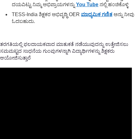
ದಯವಿಟ್ಟು ನಿಮ್ಮ ಅಭಿಪ್ರಾಯಗಳನ್ನು
You Tube
ನಲ್ಲಿ ಹಂಚಿಕೊಳ್ಳಿ
TESS-India ಶಿಕ್ಷಕರ ಅಭಿವೃದ್ಧಿ OER
ಮಾಧ್ಯಮಿಕ ಗಣಿತ
ಅನ್ನು ನೀವು
ಓದಬಹುದು.
ತರಗತಿಯಲ್ಲಿ ಫಲದಾಯಕವಾದ ಮಾತುಕತೆ ನಡೆಯುವುದನ್ನು ಉತ್ತೇಜಿಸಲು
ಸಮಮಟ್ಟದ ಸಾಧನೆಯ ಗುಂಪುಗಳನ್ನಾಗಿ ವಿದ್ಯಾರ್ಥಿಗಳನ್ನು ಶಿಕ್ಷಕರು
ಆಯೋಜಿಸುತ್ತಾರೆ