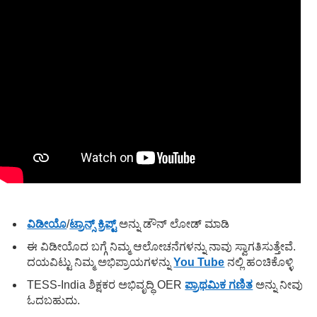
ವಿಡೀಯೊ
/
ಟ್ರಾನ್ಸ್ ಕ್ರಿಪ್ಟ್
ಅನ್ನು ಡೌನ್ ಲೋಡ್ ಮಾಡಿ
ಈ ವಿಡೀಯೊದ ಬಗ್ಗೆ ನಿಮ್ಮ ಆಲೋಚನೆಗಳನ್ನು ನಾವು ಸ್ವಾಗತಿಸುತ್ತೇವೆ.
ದಯವಿಟ್ಟು ನಿಮ್ಮ ಅಭಿಪ್ರಾಯಗಳನ್ನು
You Tube
ನಲ್ಲಿ ಹಂಚಿಕೊಳ್ಳಿ
TESS-India ಶಿಕ್ಷಕರ ಅಭಿವೃದ್ಧಿ OER
ಪ್ರಾಥಮಿಕ ಗಣಿತ
ಅನ್ನು ನೀವು
ಓದಬಹುದು.