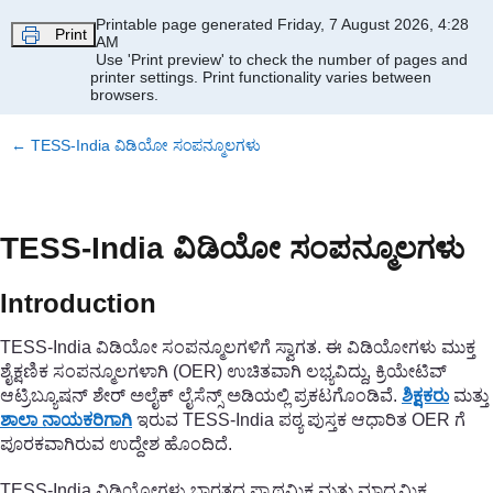
Skip to main content
Printable page generated Friday, 7 August 2026, 4:28
Print
AM
Use 'Print preview' to check the number of pages and
printer settings.
Print functionality varies between
browsers.
←
TESS-India ವಿಡಿಯೋ ಸಂಪನ್ಮೂಲಗಳು
TESS-India ವಿಡಿಯೋ ಸಂಪನ್ಮೂಲಗಳು
Introduction
TESS-India ವಿಡಿಯೋ ಸಂಪನ್ಮೂಲಗಳಿಗೆ ಸ್ವಾಗತ. ಈ ವಿಡಿಯೋಗಳು ಮುಕ್ತ
ಶೈಕ್ಷಣಿಕ ಸಂಪನ್ಮೂಲಗಳಾಗಿ (OER) ಉಚಿತವಾಗಿ ಲಭ್ಯವಿದ್ದು, ಕ್ರಿಯೇಟಿವ್
ಆಟ್ರಿಬ್ಯೂಷನ್ ಶೇರ್ ಅಲೈಕ್ ಲೈಸೆನ್ಸ್ ಅಡಿಯಲ್ಲಿ ಪ್ರಕಟಗೊಂಡಿವೆ.
ಶಿಕ್ಷಕರು
ಮತ್ತು
ಶಾಲಾ ನಾಯಕರಿಗಾಗಿ
ಇರುವ TESS-India ಪಠ್ಯ ಪುಸ್ತಕ ಆಧಾರಿತ OER ಗೆ
ಪೂರಕವಾಗಿರುವ ಉದ್ದೇಶ ಹೊಂದಿದೆ.
TESS-India ವಿಡಿಯೋಗಳು ಭಾರತದ ಪ್ರಾಥಮಿಕ ಮತ್ತು ಮಾಧ್ಯಮಿಕ