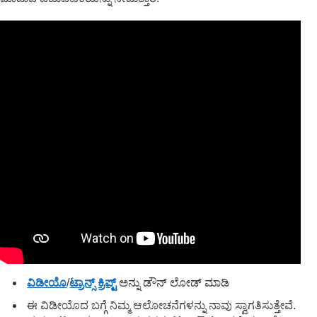
ವಿಡೀಯೊ
/
ಟ್ರಾನ್ಸ್ ಕ್ರಿಪ್ಟ್
ಅನ್ನು ಡೌನ್ ಲೋಡ್ ಮಾಡಿ
ಈ ವಿಡೀಯೊದ ಬಗ್ಗೆ ನಿಮ್ಮ ಆಲೋಚನೆಗಳನ್ನು ನಾವು ಸ್ವಾಗತಿಸುತ್ತೇವೆ.