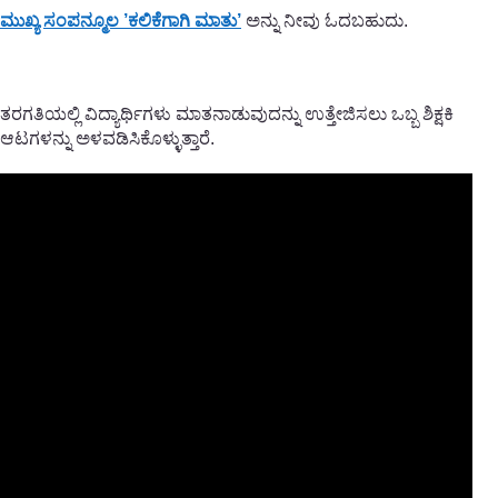
ಮುಖ್ಯ ಸಂಪನ್ಮೂಲ ’ಕಲಿಕೆಗಾಗಿ ಮಾತು’
ಅನ್ನು ನೀವು ಓದಬಹುದು.
ತರಗತಿಯಲ್ಲಿ ವಿದ್ಯಾರ್ಥಿಗಳು ಮಾತನಾಡುವುದನ್ನು ಉತ್ತೇಜಿಸಲು ಒಬ್ಬ ಶಿಕ್ಷಕಿ
ಆಟಗಳನ್ನು ಅಳವಡಿಸಿಕೊಳ್ಳುತ್ತಾರೆ.