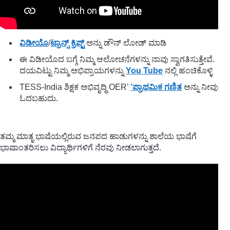
ವಿಡೀಯೊ
/
ಟ್ರಾನ್ಸ್ ಕ್ರಿಪ್ಟ್
ಅನ್ನು ಡೌನ್ ಲೋಡ್ ಮಾಡಿ
ಈ ವಿಡೀಯೊದ ಬಗ್ಗೆ ನಿಮ್ಮ ಆಲೋಚನೆಗಳನ್ನು ನಾವು ಸ್ವಾಗತಿಸುತ್ತೇವೆ.
ದಯವಿಟ್ಟು ನಿಮ್ಮ ಅಭಿಪ್ರಾಯಗಳನ್ನು
You Tube
ನಲ್ಲಿ ಹಂಚಿಕೊಳ್ಳಿ
TESS-India ಶಿಕ್ಷಕ ಅಭಿವೃದ್ಧಿ OER’
’ಪ್ರಾಥಮಿಕ ಗಣಿತ
ಅನ್ನು ನೀವು
ಓದಬಹುದು.
ತಮ್ಮ ಮಾತೃ ಭಾಷೆಯಲ್ಲಿರುವ ಜನಪದ ಹಾಡುಗಳನ್ನು ಶಾಲೆಯ ಭಾಷೆಗೆ
ಭಾಷಾಂತರಿಸಲು ವಿದ್ಯಾರ್ಥಿಗಳಿಗೆ ನೆರವು ನೀಡಲಾಗುತ್ತದೆ.