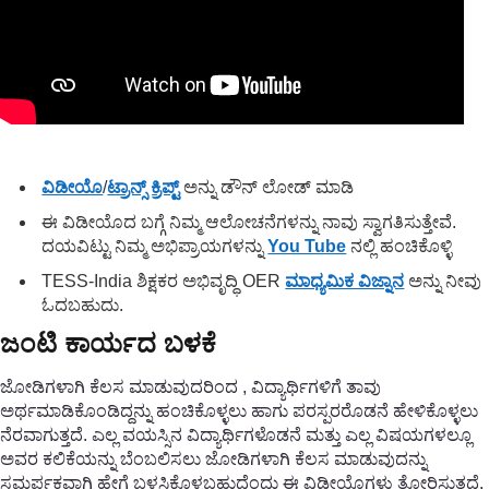
ವಿಡೀಯೊ
/
ಟ್ರಾನ್ಸ್ ಕ್ರಿಪ್ಟ್
ಅನ್ನು ಡೌನ್ ಲೋಡ್ ಮಾಡಿ
ಈ ವಿಡೀಯೊದ ಬಗ್ಗೆ ನಿಮ್ಮ ಆಲೋಚನೆಗಳನ್ನು ನಾವು ಸ್ವಾಗತಿಸುತ್ತೇವೆ.
ದಯವಿಟ್ಟು ನಿಮ್ಮ ಅಭಿಪ್ರಾಯಗಳನ್ನು
You Tube
ನಲ್ಲಿ ಹಂಚಿಕೊಳ್ಳಿ
TESS-India ಶಿಕ್ಷಕರ ಅಭಿವೃದ್ಧಿ OER
ಮಾಧ್ಯಮಿಕ ವಿಜ್ನಾನ
ಅನ್ನು ನೀವು
ಓದಬಹುದು.
ಜಂಟಿ ಕಾರ್ಯದ ಬಳಕೆ
ಜೋಡಿಗಳಾಗಿ ಕೆಲಸ ಮಾಡುವುದರಿಂದ , ವಿದ್ಯಾರ್ಥಿಗಳಿಗೆ ತಾವು
ಅರ್ಥಮಾಡಿಕೊಂಡಿದ್ದನ್ನು ಹಂಚಿಕೊಳ್ಳಲು ಹಾಗು ಪರಸ್ಪರರೊಡನೆ ಹೇಳಿಕೊಳ್ಳಲು
ನೆರವಾಗುತ್ತದೆ. ಎಲ್ಲ ವಯಸ್ಸಿನ ವಿದ್ಯಾರ್ಥಿಗಳೊಡನೆ ಮತ್ತು ಎಲ್ಲ ವಿಷಯಗಳಲ್ಲೂ
ಅವರ ಕಲಿಕೆಯನ್ನು ಬೆಂಬಲಿಸಲು ಜೋಡಿಗಳಾಗಿ ಕೆಲಸ ಮಾಡುವುದನ್ನು
ಸಮರ್ಪಕವಾಗಿ ಹೇಗೆ ಬಳಸಿಕೊಳ್ಳಬಹುದೆಂದು ಈ ವಿಡೀಯೊಗಳು ತೋರಿಸುತ್ತದೆ.