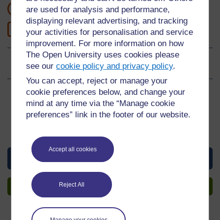
1 heure d'étude
are used for analysis and performance,
displaying relevant advertising, and tracking
1
Niveau 1: Préliminaire
your activities for personalisation and service
improvement. For more information on how
The Open University uses cookies please
Évaluations
0
sur 5 étoiles
see our
cookie policy and privacy policy
.
You can accept, reject or manage your
cookie preferences below, and change your
Créez un compte pour accéder à plus
mind at any time via the “Manage cookie
d’options
preferences” link in the footer of our website.
En créant un compte, vous pouvez établir un profil
personnel d'apprentissage sur le site.
Accept all cookies
View this material
Reject All
Créer un compte
Manage your cookies