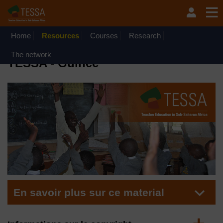
Passer au contenu principal
OpenLearn Create will be unavailable on Wednesday 12
August 2026 from 8am to 10.30am (GMT) due to routine
maintenance.
Home
Resources
Courses
Research
Matériel
The network
TESSA - Guinée
En savoir plus sur ce material