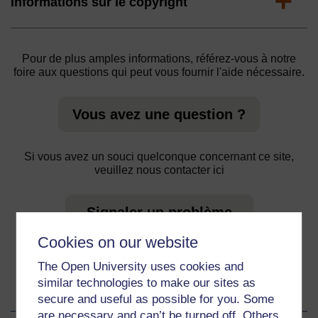
Expand
Informations sur le copyright
Pour de plus amples informations, référez-vous à notre
foire aux questions qui peut vous fournir l'aide nécessaire.
Vous avez une question ?
Si vous avez un souci quelconque concernant ce site,
veuillez nous contacter ici
Signaler un problème
Cookies on our website
The Open University uses cookies and
similar technologies to make our sites as
A propos de ces ressources
secure and useful as possible for you. Some
are necessary and can’t be turned off. Others