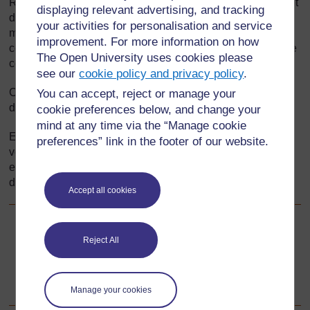
Raconter des histoires est un élément important de la vie et
displaying relevant advertising, and tracking
de la culture des communautés. Ce module considère les
your activities for personalisation and service
manières de renforcer les liens entre l’école et la
improvement. For more information on how
communauté par l’utilisation des histoires de cette dernière
The Open University uses cookies please
comme ressources d’apprentissage.
see our
cookie policy and privacy policy
.
Cette section vous présente l'importance de la recherche
You can accept, reject or manage your
dans l'enseignement et l'apprentissage.
cookie preferences below, and change your
mind at any time via the “Manage cookie
En réalisant des activités d’investigation et de recherche,
preferences” link in the footer of our website.
vous trouverez des réponses à vos questions, vous
essayerez des nouvelles idées pour ensuite les utiliser
dans le cadre d'un ouvrage original.
Accept all cookies
Suivant
Suivant
Reject All
1. Travail de recherche sur pourquoi on raconte des
histoires
Manage your cookies