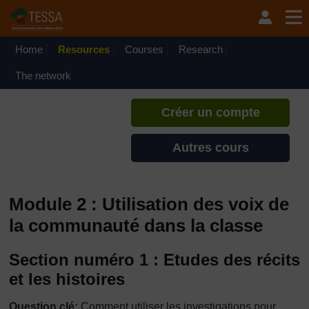
Passer au contenu principal
TESSA - Guinée
Si vous créez un compte, vous
pouvez établir un profil
Home
Resources
Courses
Research
d'apprentissage personnel sur ce
site.
The network
Créer un compte
Autres cours
Module 2 : Utilisation des voix de
la communauté dans la classe
Section numéro 1 : Etudes des récits
et les histoires
Question clé:
Comment utiliser les investigations pour