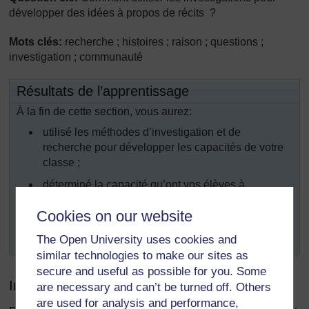
développer des idées à propos de récits ?
Mots clés:
recherche ; histoires ; raison ; questions ;
investigation ; communauté
Résultats de l’apprentissage
À la fin de cette section, vous aurez:
utilisé les méthodes d’investigation et de
recherche pour développer les capacités de votre
classe ;
déterminé la capacité qu’ont vos élèves à
comprendre des récits ;
Cookies on our website
recherché des façons de créer des histoires ou des
récits originaux.
The Open University uses cookies and
similar technologies to make our sites as
secure and useful as possible for you. Some
Introduction
are necessary and can’t be turned off. Others
are used for analysis and performance,