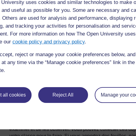
University uses cookies and similar technologies to make o
Après la visite
 and useful as possible for you. Some are necessary and ca
f. Others are used for analysis and performance, displaying 
Réfléchissez à la manière dont vous allez utiliser ce que v
g, and tracking your activities for personalisation and servic
demander de partager leurs idées en groupe et de préparer 
choses apprises. Vous pourriez préparer d’autres leçons en
nt. For more information on how The Open University uses
contexte pour approfondir le sujet. Les élèves pourraient fai
e our
cookie policy and privacy policy
.
pourraient partager leurs idées avec d’autres classes ou av
spéciale ou d’une exposition.
ccept, reject or manage your cookie preferences below, an
 at any time via the “Manage cookie preferences” link in the 
Utiliser d’autres ressources locales
te.
L’environnement extérieur est un lieu qui permet de rassem
une extension de votre salle de classe. Voici quelques idée
local pour soutenir, alimenter et étendre ce que vous ense
 all cookies
Reject All
Manage your co
Le monde vivant
Quel que soit l’endroit où se trouve votre école, il y aur
pourrez collecter et apporter en classe pendant de courtes
examiner et de les observer. Vous pouvez collecter ces 
votre classe pour le faire. Si vous apportez des feuilles, pa