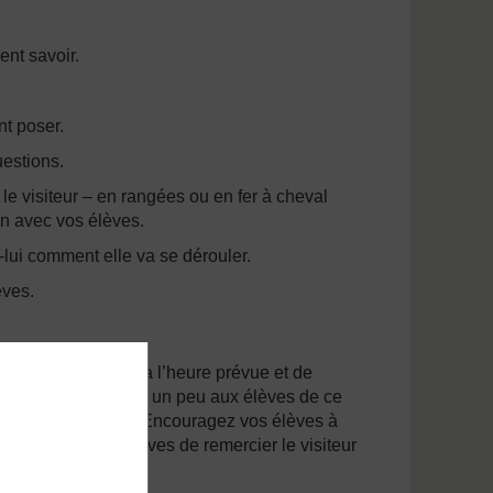
ent savoir.
nt poser.
estions.
le visiteur – en rangées ou en fer à cheval
en avec vos élèves.
z-lui comment elle va se dérouler.
èves.
l’entrée de l’école à l’heure prévue et de
e et laissez-le parler un peu aux élèves de ce
s si c’est approprié. Encouragez vos élèves à
 à l’un de vos élèves de remercier le visiteur