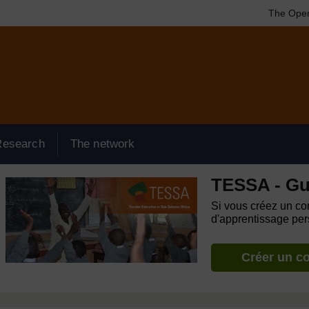
The Open
Research
The network
TESSA - Gu
Si vous créez un com
d'apprentissage pers
Créer un c