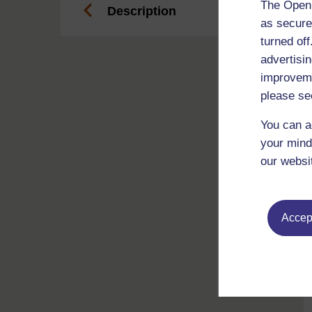
The Open 
Description
as secure
turned of
advertisin
improveme
please se
You can a
your mind
our websi
Accept