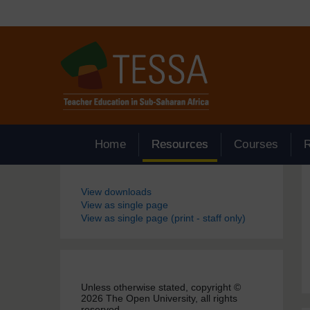
Passer au contenu principal
Home
Resources
Courses
Blocs
View downloads
View as single page
View as single page (print - staff only)
Unless otherwise stated, copyright ©
2026 The Open University, all rights
reserved.