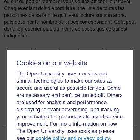
ou sur du papier-journal si vous voulez afficher leur travail.
Chaque enfant doit d’abord faire une liste de toutes les
personnes de sa famille qu’il veut inclure sur son arbre,
puis dessiner le nombre de cases correspondant. Cela peut
donc représenter plus ou moins de cases que ce qui est
indiqué ici.
Cookies on our website
The Open University uses cookies and
similar technologies to make our sites as
secure and useful as possible for you. Some
are necessary and can’t be turned off. Others
are used for analysis and performance,
displaying relevant advertising, and tracking
your activities for personalisation and service
improvement. For more information on how
The Open University uses cookies please
see our
cookie policy and privacy policy
.
Précédent
Précédent