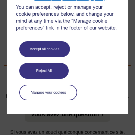
You can accept, reject or manage your
Ressource 1: Raisons pour lesquelles nous vivons dans
cookie preferences below, and change your
des familles – liste de la classe de Mademoiselle Kaga
mind at any time via the “Manage cookie
preferences” link in the footer of our website.
Suivant
Suivant
Ressource 3: Jeux de rôle destinés à l’exploration des
Accept all cookies
réseaux scolaires
Reject All
Pour de plus amples informations, référez-vous à notre
Manage your cookies
foire aux questions qui peut vous fournir l'aide nécessaire.
Vous avez une question ?
Si vous avez un souci quelconque concernant ce site,