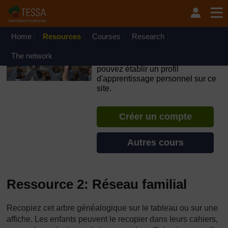
Passer au contenu principal
OpenLearn Create will be unavailable on Wednesday 12
August 2026 from 8am to 10.30am (GMT) due to routine
maintenance.
Home
Resources
Courses
Research
TESSA - Guinée
The network
Si vous créez un compte, vous
pouvez établir un profil
d'apprentissage personnel sur ce
site.
Créer un compte
Autres cours
Ressource 2: Réseau familial
Recopiez cet arbre généalogique sur le tableau ou sur une
affiche. Les enfants peuvent le recopier dans leurs cahiers,