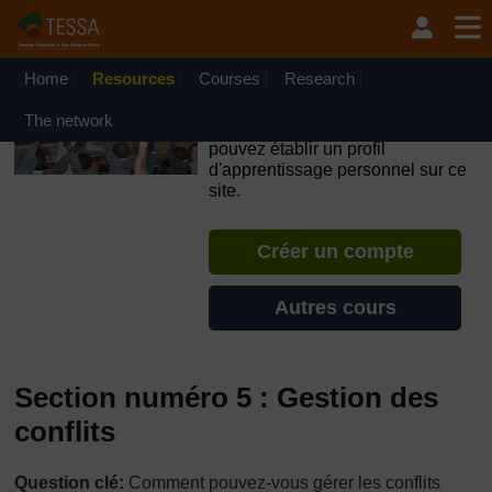
Passer au contenu principal
OpenLearn Create will be unavailable on Wednesday 12
August 2026 from 8am to 10.30am (GMT) due to routine
maintenance.
Home
Resources
Courses
Research
TESSA - Guinée
The network
Si vous créez un compte, vous
pouvez établir un profil
d'apprentissage personnel sur ce
site.
Créer un compte
Autres cours
Section numéro 5 : Gestion des
conflits
Question clé:
Comment pouvez-vous gérer les conflits