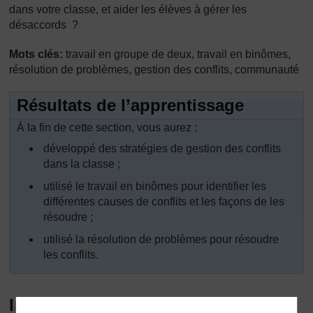
dans votre classe, et aider les élèves à gérer les
désaccords ?
Mots clés:
travail en groupe de deux, travail en binômes,
résolution de problèmes, gestion des conflits, communauté
Résultats de l’apprentissage
À la fin de cette section, vous aurez :
développé des stratégies de gestion des conflits
dans la classe ;
utilisé le travail en binômes pour identifier les
différentes causes de conflits et les façons de les
résoudre ;
utilisé la résolution de problèmes pour résoudre
les conflits.
Introduction