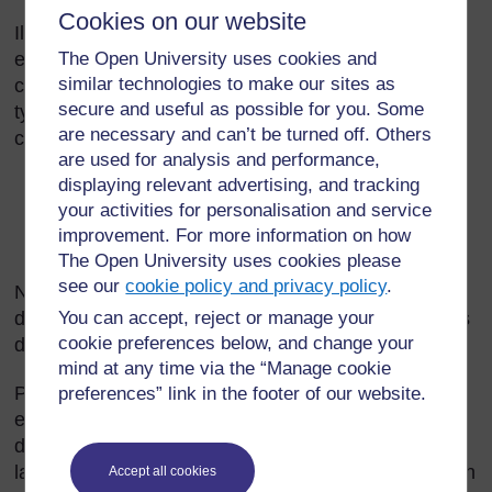
Cookies on our website
Il est important pour nous tous de pouvoir gérer
The Open University uses cookies and
efficacement les différences d’opinions et les
similar technologies to make our sites as
conflits. Cette section présente l’idée de conflit, du
secure and useful as possible for you. Some
type de ceux qui pourraient être rencontrés dans le
are necessary and can’t be turned off. Others
cadre de :
are used for analysis and performance,
displaying relevant advertising, and tracking
la famille à la maison ;
your activities for personalisation and service
l’école et la classe ;
improvement. For more information on how
la communauté au sens plus large.
The Open University uses cookies please
see our
cookie policy and privacy policy
.
Nous identifions des causes de conflit, explorons
des façons de le gérer et réfléchissons à des façons
You can accept, reject or manage your
cookie preferences below, and change your
d'éviter les conflits dès le départ.
mind at any time via the “Manage cookie
Puisque les conflits dans la classe peuvent avoir un
preferences” link in the footer of our website.
effet négatif sur l'apprentissage, vous devez
développer des stratégies visant à les réduire dans
la classe et à maintenir un environnement qui soit un
Accept all cookies