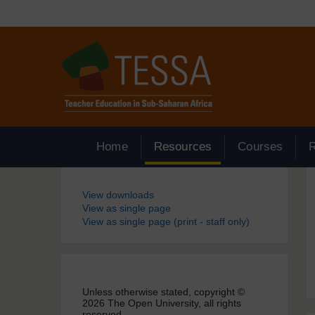
Passer au contenu principal
Home
Resources
Courses
Blocs
View downloads
View as single page
View as single page (print - staff only)
Unless otherwise stated, copyright ©
2026 The Open University, all rights
reserved.