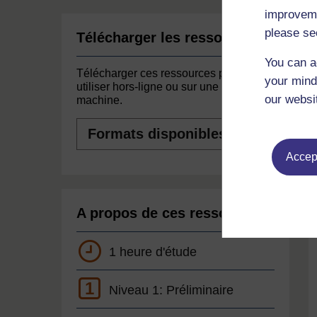
improveme
please se
Télécharger les ressources
You can a
Télécharger ces ressources pour les
your mind
utiliser hors-ligne ou sur une autre
our websi
machine.
Formats
disponibles
Accept
A propos de ces ressources
1 heure d'étude
1
Niveau 1: Préliminaire