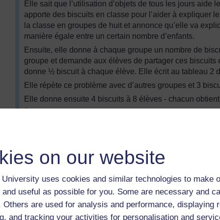
Elle sait que l’utilisation d’objets de tous les jours aid
apporte des biscuits en classe pour l’aider à expliquer le
la classe en groupes de huit et annonce qu’elle va expl
manière égale entre un certain nombre d’enfants.
Ensuite, elle donne à chaque groupe un nombre de biscuit
groupe et demande aux élèves de partager ces biscuits en
donne ½ biscuit à chaque élève. Elle écrit au tableau 2 d
Elle répète ce problème avec d’autres groupes et 3 biscu
Elle donne ensuite 4 biscuits à 8 élèves - chacun obtient
À chaque fois, elle écrit les fractions au tableau : 2/4, 3/
explique aux élèves que ce sont des fractions équivalen
la réaction de la classe après sa leçon de mathématiques 
fractions équivalentes.
kies on our website
Activité clé : Fractions équivalente
University uses cookies and similar technologies to make o
 and useful as possible for you. Some are necessary and ca
En utilisant des moitiés, des tiers et des quarts, écrivez 
f. Others are used for analysis and performance, displaying 
(1/2 + 1/4)
g, and tracking your activities for personalisation and servic