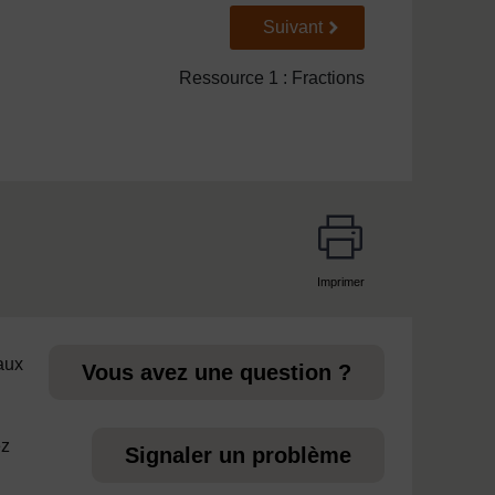
Suivant
Suivant
Ressource 1 : Fractions
Imprimer
page
 aux
Vous avez une question ?
ez
Signaler un problème