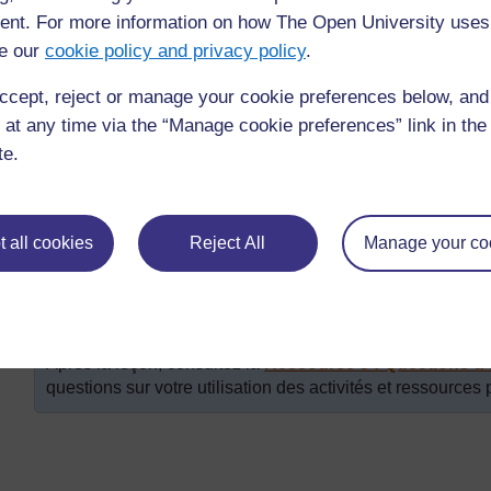
(1/3 + 1/2)
nt. For more information on how The Open University uses
(3/4 + 2/3)
e our
cookie policy and privacy policy
.
(2/4 + 1/3)
ccept, reject or manage your cookie preferences below, an
(2/3 + 1/4)
 at any time via the “Manage cookie preferences” link in the 
Montrez comment trouver le dénominateur commun de la
te.
de deux élèves de calculer les autres dénominateurs co
Montrez aux élèves comment convertir le numérateur des
élèves de faire les trois additions suivantes.
 all cookies
Reject All
Manage your co
Montrez comment trouver la réponse des deux premières a
trois dernières additions.
Demandez à chaque groupe de deux élèves de créer et r
en dix minutes.
Après la leçon, consultez la
Ressource 5 : Questions d
questions sur votre utilisation des activités et ressources 