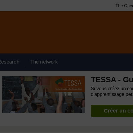
The Open
Research
The network
TESSA - Gu
Si vous créez un com
d'apprentissage pers
Créer un c