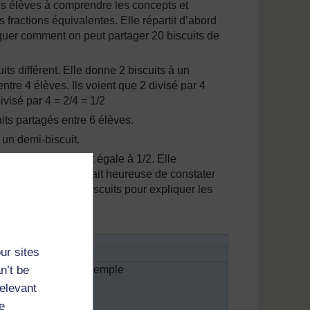
e les élèves à comprendre les concepts et
s fractions équivalentes. Elle répartit d’abord
iquer comment on peut partager 20 biscuits de
s différent. Elle donne 2 biscuits à un
tre 4 élèves. Ils voient que 2 divisé par 4
ivisé par 4 = 2/4 = 1/2
its partagés entre 6 élèves.
 un demi-biscuit.
6, 4/8, chacune étant égale à 1/2. Elle
tes. Mme Abdoul était heureuse de constater
en utilisant des biscuits pour expliquer les
s
ur sites
n’t be
cinq additions, par exemple
relevant
e