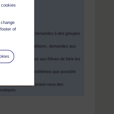
 cookies
d change
footer of
 première addition. Demandez à des groupes
mmuns.
 deux premières additions ; demandez aux
okies
dditions ; demandez aux élèves de faire les
ésoudre autant de problèmes que possible
’auto-évaluation
et posez-vous des
pratiques.