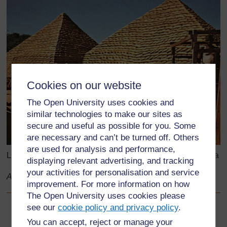
Cookies on our website
The Open University uses cookies and
similar technologies to make our sites as
secure and useful as possible for you. Some
are necessary and can’t be turned off. Others
are used for analysis and performance,
Les pyramides de sacs d'arachides, à Maiduguri au Nigéria
displaying relevant advertising, and tracking
your activities for personalisation and service
Adapté de: Encyclopaedia Britannica Concise
improvement. For more information on how
The Open University uses cookies please
see our
cookie policy and privacy policy
.
Précédent
Précédent
You can accept, reject or manage your