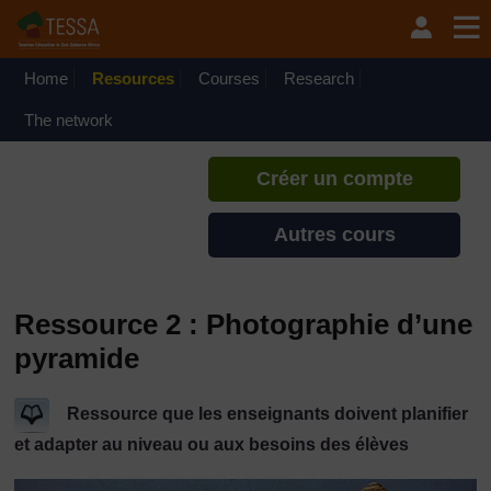
Passer au contenu principal
TESSA - Guinée
Si vous créez un compte, vous
pouvez établir un profil
Home
Resources
Courses
Research
d'apprentissage personnel sur ce
site.
The network
Créer un compte
Autres cours
Ressource 2 : Photographie d’une
pyramide
Ressource que les enseignants doivent planifier
et adapter au niveau ou aux besoins des élèves