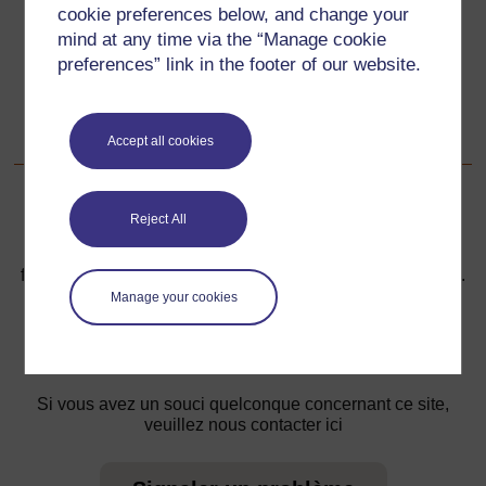
cookie preferences below, and change your
Ressource 1 : Rassembler et créer des formes et objets
mind at any time via the “Manage cookie
preferences” link in the footer of our website.
Suivant
Suivant
Ressource 3 : Réseaux
Accept all cookies
Reject All
Pour de plus amples informations, référez-vous à notre
foire aux questions qui peut vous fournir l'aide nécessaire.
Manage your cookies
Vous avez une question ?
Si vous avez un souci quelconque concernant ce site,
veuillez nous contacter ici