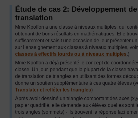
Étude de cas 2: Développement de
translation
Mme Kpoffon a une classe à niveaux multiples, qui conti
obtenant de bons résultats en mathématiques. Elle trouve
suffisamment et saisit une occasion de leur présenter un 
sur l’enseignement aux classes à niveaux multiples, voi
classes à effectifs lourds ou à niveaux multiples
.)
Mme Kpoffon a déjà présenté le concept de coordonnées (
classe. Un jour, pendant que la plupart de la classe travai
de translation de triangles en utilisant des formes déc
donne un soutien supplémentaire à ces quatre élèves (v
Translater et refléter les triangles
)
Après avoir dessiné un triangle comportant des axes (x,y)
papier quadrillé, elle demande aux élèves quelles sont
trois angles (sommets) - ils trouvent la réponse facilemen
« Que se passerait-il si je déplaçais cette forme de six e
nouvelles coordonnées (x,y) ? » Lorsqu’ils répondent corr
déplaçais la forme de 3 espaces vers le bas ? » Mme Kpo