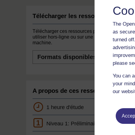
Coo
Télécharger les ressources
The Open 
Télécharger ces ressources pour les
as secure
utiliser hors-ligne ou sur une autre
turned of
machine.
advertisin
Formats
improveme
disponibles
please se
You can a
your mind
A propos de ces ressources
our websi
1 heure d'étude
Accept
1
Niveau 1: Préliminaire