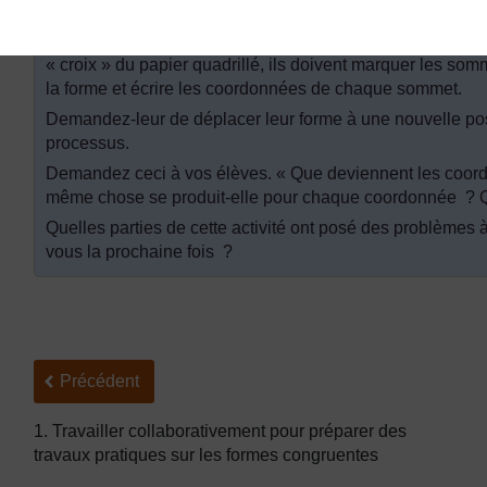
(x,y) de 20 carrés de longueur au minimum (voir
la Resso
En posant l’une de leurs formes découpées sur le papier 
« croix » du papier quadrillé, ils doivent marquer les somm
la forme et écrire les coordonnées de chaque sommet.
Demandez-leur de déplacer leur forme à une nouvelle posit
processus.
Demandez ceci à vos élèves. « Que deviennent les coord
même chose se produit-elle pour chaque coordonnée ? 
Quelles parties de cette activité ont posé des problèmes
vous la prochaine fois ?
Précédent
Précédent
1. Travailler collaborativement pour préparer des
travaux pratiques sur les formes congruentes