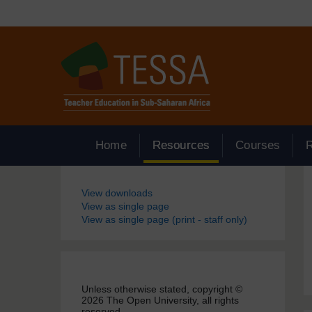
Passer au contenu principal
Home
Resources
Courses
Blocs
View downloads
View as single page
View as single page (print - staff only)
Unless otherwise stated, copyright ©
2026 The Open University, all rights
reserved.