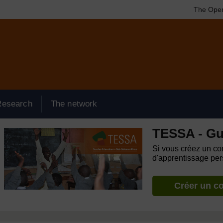
The Open
Research
The network
TESSA - Gu
Si vous créez un com
d'apprentissage pers
Créer un c