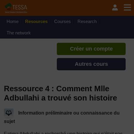
Passer au contenu principal
TESSA - Guinée
Si vous créez un compte, vous
pouvez établir un profil
Home
Resources
Courses
Research
d'apprentissage personnel sur ce
site.
The network
Créer un compte
Autres cours
Ressource 4 : Comment Mlle
Adbullahi a trouvé son histoire
Information préliminaire ou connaissance du
sujet
Fatima Abdullahi a recherché une histoire qui n'était pas