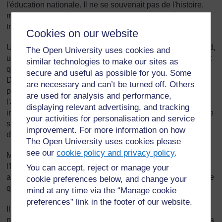
l'éducation nationale. Il ne se souvenait pas de l'histoire,
mais s’est rappelé qu'une version de cette dernière se
trouvait dans un document bien précis.
Cookies on our website
Un jour, alors que Fatima parlait à Mlle Habiba Mohammed,
The Open University uses cookies and
une enseignante de mathématiques, cette dernière lui a dit
similar technologies to make our sites as
qu'elle connaissait le message véhiculé par l'histoire.
secure and useful as possible for you. Some
D'après elle, le maître utilisait une technique particulière
are necessary and can’t be turned off. Others
pour que l'esclave arrête de mentir. Il ne voulait pas
are used for analysis and performance,
l'accuser directement de menteur. Mlle Mohammed a
displaying relevant advertising, and tracking
indiqué que la technique était fonctionnelle et que l'esclave
your activities for personalisation and service
s’était repenti et avait commencé à dire la vérité avant
improvement. For more information on how
d’atteindre la rivière.
The Open University uses cookies please
see our
cookie policy and privacy policy
.
Mais elle non plus ne se rappelait plus les détails de
l'histoire. Fatima est allée voir M. Koriko Agoro qui était
You can accept, reject or manage your
avocat. Il connaissait également l'expression et le message
cookie preferences below, and change your
que contenait l'histoire.
mind at any time via the “Manage cookie
preferences” link in the footer of our website.
Il pensait qu'elle avait été créée par une communauté qui
n’en pouvait plus des mensonges d'un de ses membres. La