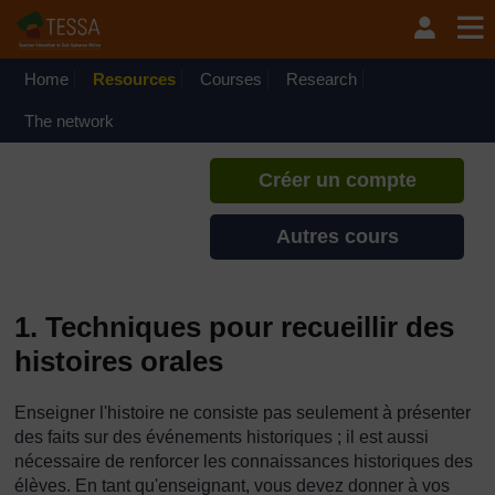
Passer au contenu principal
TESSA - Guinée
Si vous créez un compte, vous
pouvez établir un profil
Home
Resources
Courses
Research
d'apprentissage personnel sur ce
site.
The network
Créer un compte
Autres cours
1. Techniques pour recueillir des
histoires orales
Enseigner l'histoire ne consiste pas seulement à présenter
des faits sur des événements historiques ; il est aussi
nécessaire de renforcer les connaissances historiques des
élèves. En tant qu'enseignant, vous devez donner à vos