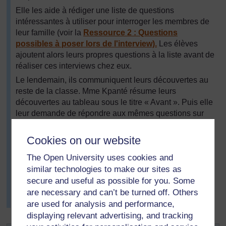
Elle les aide à rédiger une liste de questions
intéressantes à utiliser pour interroger les membres de
leur famille (voir la
Ressource 2 : Questions
possibles à poser lors de l'interview).
Les élèves
ajoutent alors leurs propres questions à la liste avant de
réaliser ces interviews chez eux.
Le lendemain, ils communiquent leurs découvertes au
reste de la classe. Mme Kpanté résume leurs
découvertes au tableau sous le titre « Avant ». Puis elle
leur demande de répondre aux mêmes questions sur
leurs propres vies, et résume ces informations sous le
titre « Maintenant ». Elle leur demande de penser en
Cookies on our website
quoi leurs vies sont différentes des vies des membres
The Open University uses cookies and
de leur famille dans le passé. Puis elle demande aux
élèves de comparer en groupe de deux « Avant » et «
similar technologies to make our sites as
Maintenant ». Les élèves plus jeunes écrivent
secure and useful as possible for you. Some
deux/trois phrases avec les mots inscrits sur le tableau.
are necessary and can’t be turned off. Others
Les élèves plus âgés écrivent un court paragraphe.
are used for analysis and performance,
displaying relevant advertising, and tracking