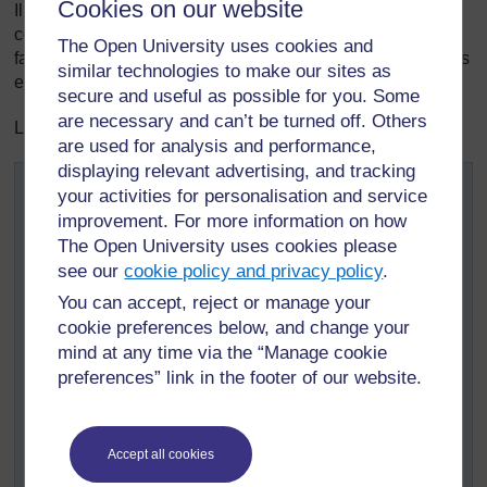
Cookies on our website
Il savait aussi que l'antilope pouvait voir le bout de ses
cornes directement à travers les spirales de celles-ci. Ce
The Open University uses cookies and
fait peut se vérifier en regardant du haut de cornes montées
similar technologies to make our sites as
en trophée. On voit une ligne directe vers l'orbite de l’œil.
secure and useful as possible for you. Some
are necessary and can’t be turned off. Others
Les anciens élèves-maîtres se souviennent :
are used for analysis and performance,
displaying relevant advertising, and tracking
Nous ne l’avons pas vraiment cru quand il nous a dit
your activities for personalisation and service
que les arbres communiquent directement avec
improvement. For more information on how
l’antilope mâle, lui faisant passer son chemin en lui
The Open University uses cookies please
disant: « Vous avez pris assez de place ici, maintenant
see our
cookie policy and privacy policy
.
partez ! »
Et pourtant ! Des années plus tard, lorsque nous avons
You can accept, reject or manage your
rapporté les révélations de Georges à des experts
cookie preferences below, and change your
conservateurs de la nature, ils ont ri, et nous ont appris
mind at any time via the “Manage cookie
que, récemment, on avait découvert qu’en réponse au
preferences” link in the footer of our website.
pâturage des animaux, certains arbres locaux produisait
effectivement des produits chimiques au goût amer qui
se transmettaient aux plantes voisines, causant
Accept all cookies
l’antilope mâle à aller brouter ailleurs.