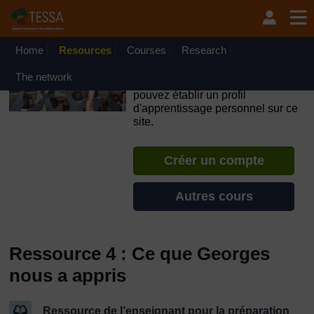
Passer au contenu principal
OpenLearn Create will be unavailable on Wednesday 12
August 2026 from 8am to 10.30am (GMT) due to routine
maintenance.
Home
Resources
Courses
Research
TESSA - Guinée
The network
Si vous créez un compte, vous
pouvez établir un profil
d'apprentissage personnel sur ce
site.
Créer un compte
Autres cours
Ressource 4 : Ce que Georges
nous a appris
Ressource de l’enseignant pour la préparation