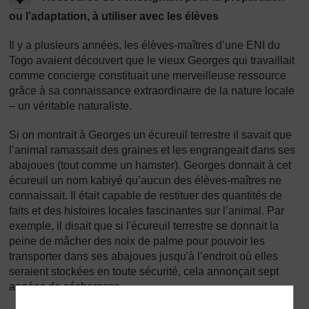
ou l’adaptation, à utiliser avec les élèves
Il y a plusieurs années, les élèves-maîtres d’une ENI du
Togo avaient découvert que le vieux Georges qui travaillait
comme concierge constituait une merveilleuse ressource
grâce à sa connaissance extraordinaire de la nature locale
– un véritable naturaliste.
Si on montrait à Georges un écureuil terrestre il savait que
l’animal ramassait des graines et les engrangeait dans ses
abajoues (tout comme un hamster). Georges donnait à cet
écureuil un nom kabiyé qu’aucun des élèves-maîtres ne
connaissait. Il était capable de restituer des quantités de
faits et des histoires locales fascinantes sur l’animal. Par
exemple, il disait que si l'écureuil terrestre se donnait la
peine de mâcher des noix de palme pour pouvoir les
transporter dans ses abajoues jusqu'à l’endroit où elles
seraient stockées en toute sécurité, cela annonçait sept
années de sécheresse.