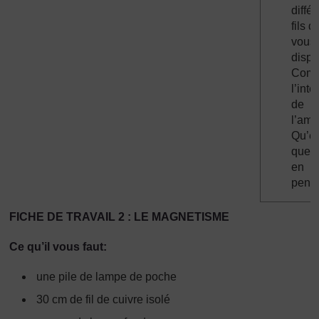
diffé
fils d
vous
dispo
Comp
l’inte
de
l’amp
Qu’es
que 
en
pens
FICHE DE TRAVAIL 2 : LE MAGNETISME
Ce qu’il vous faut:
une pile de lampe de poche
30 cm de fil de cuivre isolé