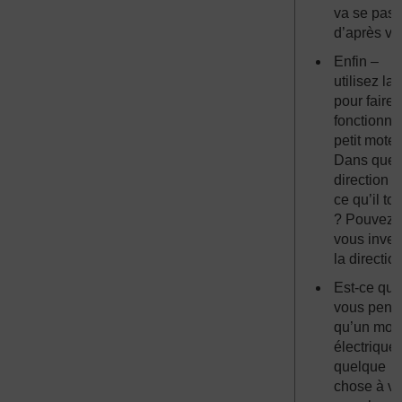
va se pass
d’après vo
Enfin –
utilisez la 
pour faire
fonctionner
petit moteu
Dans quel
direction e
ce qu’il to
? Pouvez-
vous inver
la directio
Est-ce qu
vous pens
qu’un mot
électrique
quelque
chose à vo