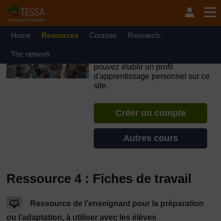
Passer au contenu principal
OpenLearn Create will be unavailable on Wednesday 12
August 2026 from 8am to 10.30am (GMT) due to routine
maintenance.
Home
Resources
Courses
Research
TESSA - Guinée
The network
Si vous créez un compte, vous
pouvez établir un profil
d'apprentissage personnel sur ce
site.
Créer un compte
Autres cours
Ressource 4 : Fiches de travail
Ressource de l’enseignant pour la préparation
ou l’adaptation, à utiliser avec les élèves