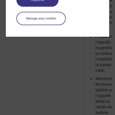
de la table
Reject All
du bureau
comme un
plongeoir 
Manage your cookies
bord d’un
piscine.
Positionn
l’aiguille
magnétisé
la vertical
l’extrémité
la bande 
carte.
Maintenez
fermement
bobine av
l’aiguille q
pend au
centre de 
bobine.