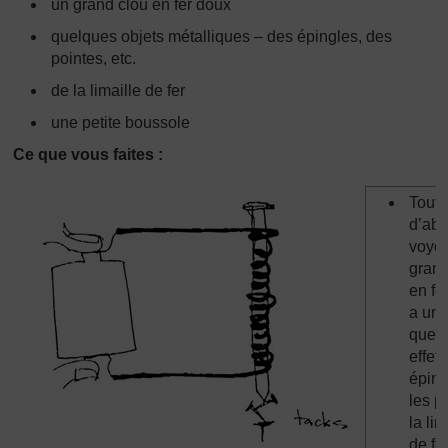
un grand clou en fer doux
quelques objets métalliques – des épingles, des
pointes, etc.
de la limaille de fer
une petite boussole
Ce que vous faites :
Tout
d’abo
voyez
grand
en fe
a un
quel
effet 
éping
les p
la lim
de fer