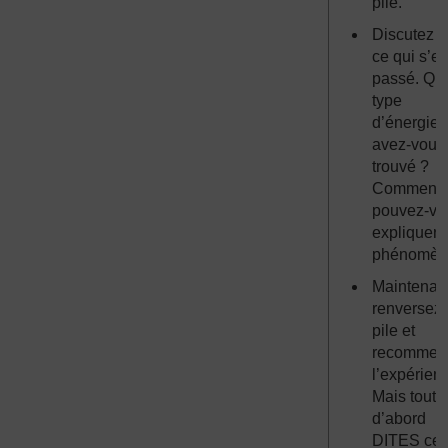
pile.
Discutez 
ce qui s’es
passé. Qu
type
d’énergie
avez-vous
trouvé ?
Comment
pouvez-vo
expliquer 
phénomèn
Maintenan
renversez 
pile et
recommen
l’expérien
Mais tout
d’abord
DITES ce 