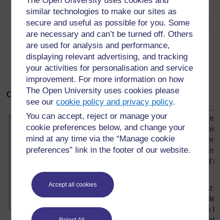
The Open University uses cookies and
électrique
certain temps le long d’un
similar technologies to make our sites as
récupéré
aimant puissant.
secure and useful as possible for you. Some
dans un jouet
are necessary and can’t be turned off. Others
ou un lecteur
are used for analysis and performance,
de cassette
cassé.
displaying relevant advertising, and tracking
your activities for personalisation and service
une punaise
improvement. For more information on how
The Open University uses cookies please
Ce que vous faites :
see our
cookie policy and privacy policy
.
You can accept, reject or manage your
Fabriquez
cookie preferences below, and change your
une bobin
mind at any time via the “Manage cookie
serrée en
preferences” link in the footer of our website.
entourant le
autour d’u
crayon.
Accept all cookies
Attachez l
bande de
carte au b