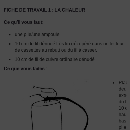
FICHE DE TRAVAIL 1 : LA CHALEUR
Ce qu’il vous faut:
une pile/une ampoule
10 cm de fil dénudé très fin (récupéré dans un lecteur
de cassettes au rebut) ou du fil à casser.
10 cm de fil de cuivre ordinaire dénudé
Ce que vous faites :
Place
deux
extré
du fil
10 c
haut 
bas d
pile e