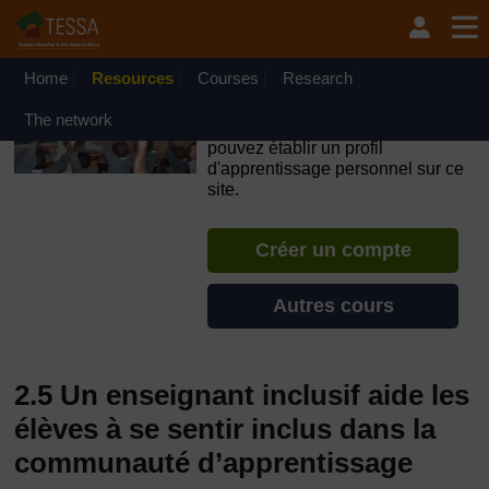
Passer au contenu principal
OpenLearn Create will be unavailable on Wednesday 12
August 2026 from 8am to 10.30am (GMT) due to routine
maintenance.
Home
Resources
Courses
Research
TESSA - Guinée
The network
Si vous créez un compte, vous
pouvez établir un profil
d'apprentissage personnel sur ce
site.
Créer un compte
Autres cours
2.5 Un enseignant inclusif aide les
élèves à se sentir inclus dans la
communauté d’apprentissage