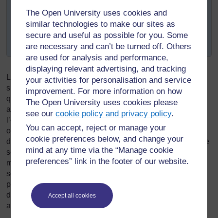
Comment pourriez-vous adapter l’Activité-clé :
The Open University uses cookies and
Présentation de ce qui a été appris lors d’une
similar technologies to make our sites as
assemblée à l’école
pour mieux servir votre
secure and useful as possible for you. Some
objectif ?
are necessary and can’t be turned off. Others
are used for analysis and performance,
displaying relevant advertising, and tracking
Les enfants ne pourront acquérir les connaissances que
your activities for personalisation and service
s’ils se sentent en sécurité dans la classe : c’est-à-dire
improvement. For more information on how
qu’ils doivent se sentir libres d’exprimer leur opinion sans
The Open University uses cookies please
avoir peur d’être la risée de leurs camarades ou de
see our
cookie policy and privacy policy
.
l’enseignant, ou de recevoir une punition de l’enseignant
You can accept, reject or manage your
ou de leurs camarades. Créer un tel environnement sans
cookie preferences below, and change your
danger demande non seulement que l’enseignant examine
mind at any time via the “Manage cookie
ses propres valeurs, attitudes, comportements et actions,
preferences” link in the footer of our website.
mais qu’il examine également l’environnement familial et
social de l’enfant et qu’il prenne, au besoin, des mesures
pour le rendre positif afin de permettre l’éclosion des idées
de tous les apprenants qui se sentent ainsi valorisés et
Accept all cookies
apprennent à prendre des risques pour mieux apprendre.