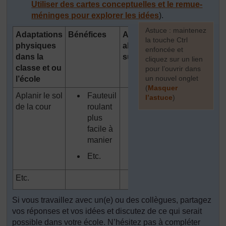
Utiliser des cartes conceptuelles et le remue-
méninges pour explorer les idées
).
[
Astuce : maintenez
Adaptations
Bénéfices
Aménagement
la touche Ctrl
physiques
alternatif ou
enfoncée et
dans la
supplémentaire
cliquez sur un lien
classe et ou
pour l’ouvrir dans
un nouvel onglet
l’école
(
Masquer
Aplanir le sol
Fauteuil
l’astuce
)
de la cour
roulant
]
plus
facile à
manier
Etc.
Etc.
Si vous travaillez avec un(e) ou des collègues, partagez
vos réponses et vos idées et discutez de ce qui serait
possible dans votre école. N’hésitez pas à compléter