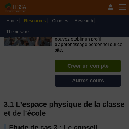
Passer au contenu principal
OpenLearn Create will be unavailable on Wednesday 12
August 2026 from 8am to 10.30am (GMT) due to routine
maintenance.
Home
Resources
Courses
Research
TESSA - Guinée
The network
Si vous créez un compte, vous
pouvez établir un profil
d'apprentissage personnel sur ce
site.
Créer un compte
Autres cours
3.1 L’espace physique de la classe
et de l’école
Etude de cas 3 : Le conseil