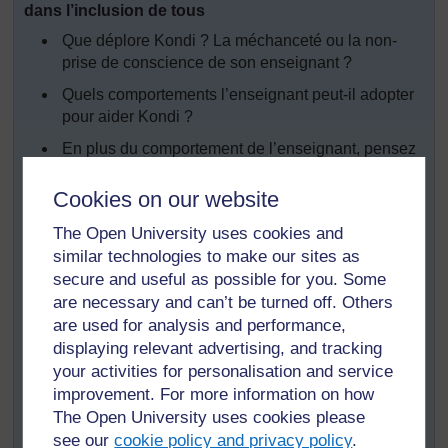
dans l’inclusion de tous
Que déplore Kondi ? La méchanceté ou la non-
prise de conscience de son enseignant ?
Quels comportements l’enseignant peut-il adopter
pour aider Kondi ?
En plus du comportement de l’enseignant, pensez
à d’autres conditions à mettre en place dans la
classe pour créer une atmosphère calme favorisant
Cookies on our website
l’apprentissage.
The Open University uses cookies and
Kondi parle également des bousculades de ses
similar technologies to make our sites as
camarades. Comment pourrez-vous aider vos
secure and useful as possible for you. Some
élèves à adopter un comportement inclusif ?
are necessary and can’t be turned off. Others
Lisez la
Section 3 du Module 2 des
are used for analysis and performance,
Compétences de la vie courante
. Quelles idées
displaying relevant advertising, and tracking
Mme Folly et Mlle Ekon
your activities for personalisation and service
[
Astuce : maintenez
apportent-elles ? Ajoutez-
improvement. For more information on how
la touche Ctrl
les à votre liste.
enfoncée et
The Open University uses cookies please
cliquez sur un lien
see our
cookie policy and privacy policy
.
Si vous travaillez avec un(e) ou