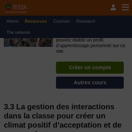
Passer au contenu principal
OpenLearn Create will be unavailable on Wednesday 12
August 2026 from 8am to 10.30am (GMT) due to routine
maintenance.
Home
Resources
Courses
Research
TESSA - Guinée
The network
Si vous créez un compte, vous
pouvez établir un profil
d'apprentissage personnel sur ce
site.
Créer un compte
Autres cours
3.3 La gestion des interactions
dans la classe pour créer un
climat positif d’acceptation et de