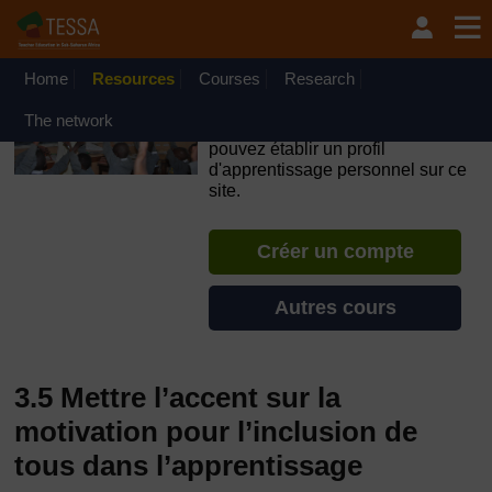
Passer au contenu principal
OpenLearn Create will be unavailable on Wednesday 12
August 2026 from 8am to 10.30am (GMT) due to routine
maintenance.
Home
Resources
Courses
Research
TESSA - Guinée
The network
Si vous créez un compte, vous
pouvez établir un profil
d'apprentissage personnel sur ce
site.
Créer un compte
Autres cours
3.5 Mettre l’accent sur la
motivation pour l’inclusion de
tous dans l’apprentissage