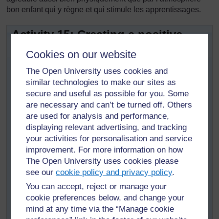
bon enfant qui y règne et qui stimule les apprentissages.
Activity 15: Creating a positive
atmosphere in your classroom
Cookies on our website
Cette activité permettra aux enseignants de réfléchir
The Open University uses cookies and
au rôle que joue le comportement de tous les élèves
similar technologies to make our sites as
dans l’inclusion de tous.
secure and useful as possible for you. Some
Les quels des points ci-dessus avez-vous déjà
are necessary and can’t be turned off. Others
travaillé? Dans la
Section 3 du Module 2 des
are used for analysis and performance,
Compétences de la vie courante
et ses
displaying relevant advertising, and tracking
ressources vous pourrez
[
Astuce : maintenez
your activities for personalisation and service
voir comment des
la touche Ctrl
improvement. For more information on how
collègues s’y sont pris
enfoncée et
The Open University uses cookies please
cliquez sur un lien
dans le but de créer un
see our
cookie policy and privacy policy
.
pour l’ouvrir dans
climat positif dans leur
un nouvel onglet
You can accept, reject or manage your
classe.
(
Masquer
cookie preferences below, and change your
l’astuce
)
Dans l’
Étude de cas 2 de
mind at any time via the “Manage cookie
la Section 5 du Module 1
]