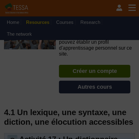
Passer au contenu principal
OpenLearn Create will be unavailable on Wednesday 12
August 2026 from 8am to 10.30am (GMT) due to routine
maintenance.
Home
Resources
Courses
Research
TESSA - Guinée
The network
Si vous créez un compte, vous
pouvez établir un profil
d'apprentissage personnel sur ce
site.
Créer un compte
Autres cours
4.1 Un lexique, une syntaxe, une
diction, une élocution accessibles