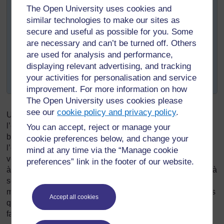
The Open University uses cookies and
dans sa classe ? Ajoutez à la liste que vous venez
similar technologies to make our sites as
de dresser d’autres idées permettant de faciliter la
compréhension des élèves.
secure and useful as possible for you. Some
are necessary and can’t be turned off. Others
Si vous travaillez avec des collègues, comparez
are used for analysis and performance,
vos listes et discutez des stratégies que vous
displaying relevant advertising, and tracking
pourriez adopter pour vous assurer que votre
your activities for personalisation and service
propre langage est accessible.
improvement. For more information on how
The Open University uses cookies please
see our
cookie policy and privacy policy
.
Un vocabulaire et/ou une syntaxe inadaptés à l’âge et à
l’expérience de l’enfant ne peuvent que dresser une
You can accept, reject or manage your
barrière entre l’enfant et l’apprentissage et entre l’enfant et
cookie preferences below, and change your
l’enseignant. L’enseignant doit donc choisir son
mind at any time via the “Manage cookie
vocabulaire et la syntaxe qu’il utilise avec soin de manière
preferences” link in the footer of our website.
à ce que les élèves le comprennent. Il doit, de plus, veiller à
son élocution, sa diction et la modulation de sa voix pour
maintenir l’attention des élèves et s’assurer que les enfants
Accept all cookies
qui ont besoin de lire sur les lèvres puissent le faire
facilement.