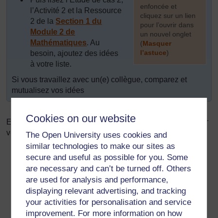
enfoncée et
l’Activité 2 et la Ressource
cliquez sur un lien
2 de la
Section 1 du
pour l’ouvrir dans
Module 2 de
un nouvel onglet
Mathématiques
. Au
(
Masquer
l’astuce
)
besoin, ajoutez des idées
à votre liste.
]
Si vous travaillez avec un(e) collègue, comparez et
mutualisez vos idées
Cookies on our website
En plus du dictionnaire de mots scientifiques, qu’y a-t-il sur
votre liste ?
The Open University uses cookies and
similar technologies to make our sites as
Des affiches placées sur les murs de la classe avec
secure and useful as possible for you. Some
les nouveaux mots accompagnés d’illustrations les
are necessary and can’t be turned off. Others
expliquant
are used for analysis and performance,
Des affiches placées sur les murs de la classe avec
displaying relevant advertising, and tracking
les nouveaux mots et leurs définitions
your activities for personalisation and service
improvement. For more information on how
Des activités permettant aux apprenants de s’exercer