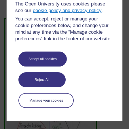
The Open University uses cookies please
à utiliser ces nouveaux mots, tels des jeux, des
see our
cookie policy and privacy policy
.
puzzles
You can accept, reject or manage your
cookie preferences below, and change your
mind at any time via the “Manage cookie
preferences” link in the footer of our website.
Accept all cookies
Reject All
Manage your cookies