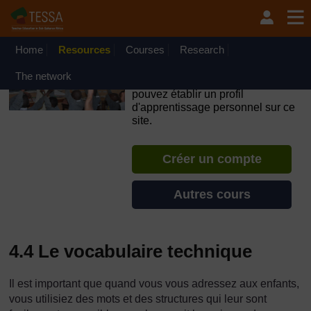
Passer au contenu principal
OpenLearn Create will be unavailable on Wednesday 12
August 2026 from 8am to 10.30am (GMT) due to routine
maintenance.
Home
Resources
Courses
Research
TESSA - Guinée
The network
Si vous créez un compte, vous
pouvez établir un profil
d'apprentissage personnel sur ce
site.
Créer un compte
Autres cours
4.4 Le vocabulaire technique
Il est important que quand vous vous adressez aux enfants,
vous utilisiez des mots et des structures qui leur sont